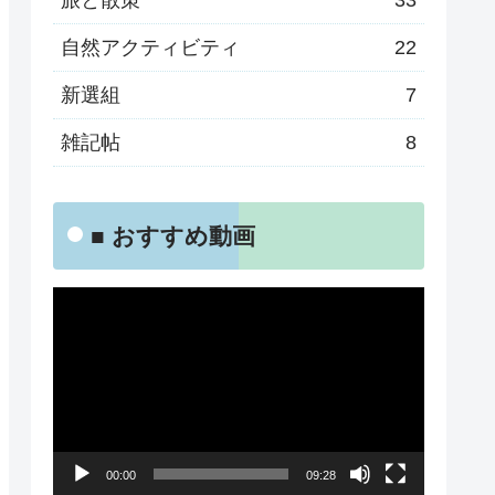
旅と散策
33
自然アクティビティ
22
新選組
7
雑記帖
8
■ おすすめ動画
動
画
プ
レ
ー
00:00
09:28
ヤ