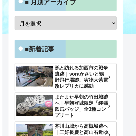
■ 月別アーカイブ
■新着記事
孫と訪れる加西市の戦争
遺跡｜soraかさいと鶉
野飛行場跡、実物大紫電
改レプリカに感動
またまた早朝の竹田城跡
へ｜早朝登城限定「縄張
図缶バッジ」全3種コン
プリート
芥川山城から高槻城跡へ
｜三好長慶と高山右近ゆ