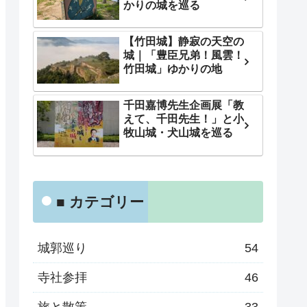
かりの城を巡る
【竹田城】静寂の天空の
城｜「豊臣兄弟！風雲！
竹田城」ゆかりの地
千田嘉博先生企画展「教
えて、千田先生！」と小
牧山城・犬山城を巡る
■ カテゴリー
城郭巡り
54
寺社参拝
46