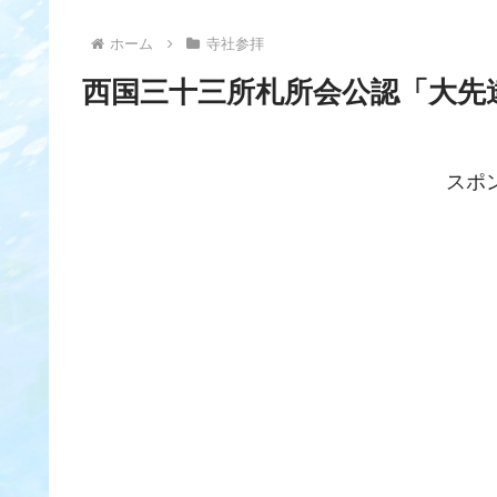
ホーム
寺社参拝
西国三十三所札所会公認「大先
スポ