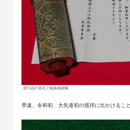
授与品の名札と軸装納経帳
早速、令和初、大先達初の巡拝に出かけるこ