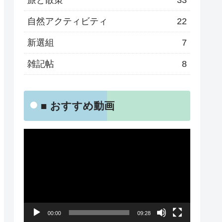
旅と散策
33
自然アクティビティ
22
新選組
7
雑記帖
8
■ おすすめ動画
動
画
プ
レ
ー
00:00
09:28
ヤ