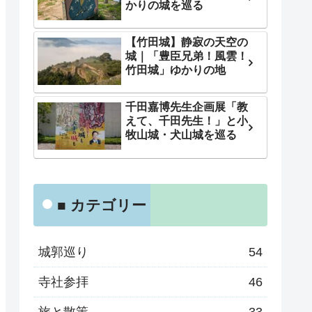
かりの城を巡る
【竹田城】静寂の天空の
城｜「豊臣兄弟！風雲！
竹田城」ゆかりの地
千田嘉博先生企画展「教
えて、千田先生！」と小
牧山城・犬山城を巡る
■ カテゴリー
城郭巡り
54
寺社参拝
46