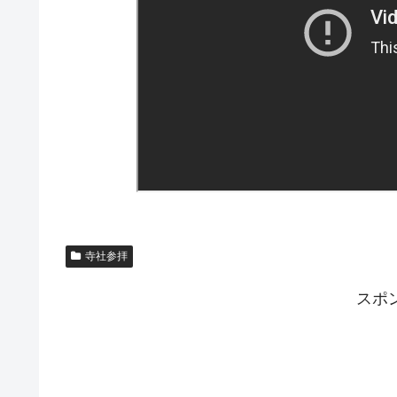
寺社参拝
スポ