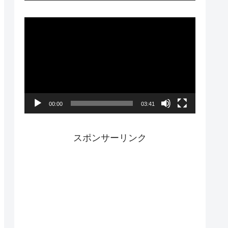
ー
動
画
プ
レ
ー
00:00
03:41
ヤ
ー
スポンサーリンク