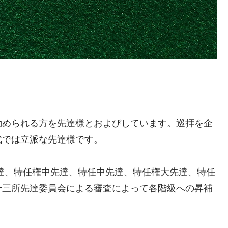
められる方を先達様とおよびしています。巡拝を企
代では立派な先達様です。
達、特任権中先達、特任中先達、特任権大先達、特任
十三所先達委員会による審査によって各階級への昇補