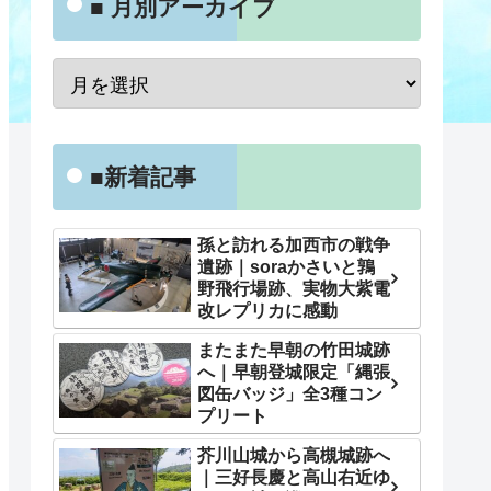
■ 月別アーカイブ
■新着記事
孫と訪れる加西市の戦争
遺跡｜soraかさいと鶉
野飛行場跡、実物大紫電
改レプリカに感動
またまた早朝の竹田城跡
へ｜早朝登城限定「縄張
図缶バッジ」全3種コン
プリート
芥川山城から高槻城跡へ
｜三好長慶と高山右近ゆ