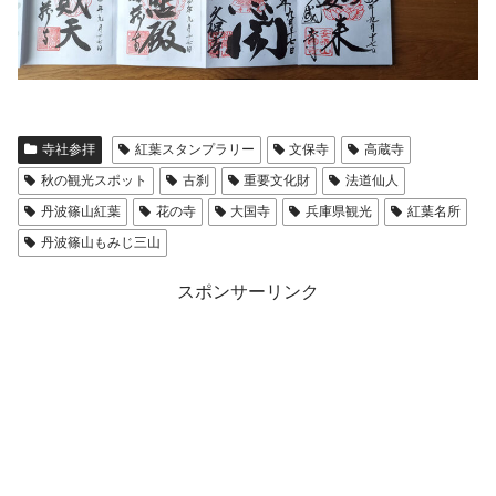
寺社参拝
紅葉スタンプラリー
文保寺
高蔵寺
秋の観光スポット
古刹
重要文化財
法道仙人
丹波篠山紅葉
花の寺
大国寺
兵庫県観光
紅葉名所
丹波篠山もみじ三山
スポンサーリンク