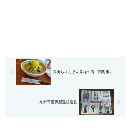
長崎ちゃんぽん発祥の店『四海楼』
京都守護職新選組巡礼