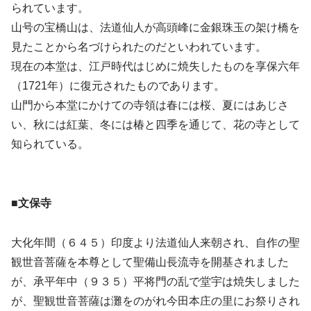
られています。
山号の宝橋山は、法道仙人が高頭峰に金銀珠玉の架け橋を
見たことから名づけられたのだといわれています。
現在の本堂は、江戸時代はじめに焼失したものを享保六年
（1721年）に復元されたものであります。
山門から本堂にかけての寺領は春には桜、夏にはあじさ
い、秋には紅葉、冬には椿と四季を通じて、花の寺として
知られている。
■文保寺
大化年間（６４５）印度より法道仙人来朝され、自作の聖
観世音菩薩を本尊として聖備山長流寺を開基されました
が、承平年中（９３５）平将門の乱で堂宇は焼失しました
が、聖観世音菩薩は灘をのがれ今田本庄の里にお祭りされ