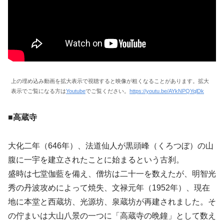
上の埋め込み動画を拡大表示で視聴すると映像が粗くなることがあります。拡大
表示でご覧になる方は
Youtube
でご覧ください。
https://youtu.be/AYkNPQYqlDk
■高蔵寺
大化二年（646年）、法道仙人が黒頭峰（くろつぼ）の山
腹に一宇を建立されたことに始まるという古刹。
盛時は七堂伽藍を備え、僧坊は二十一を数えたが、明智光
秀の丹波攻めによって焼失、文禄元年（1952年）、現在
地に本堂と西蔵坊、光源坊、泉蔵坊が再建されました。そ
の佇まいは大山八景の一つに「高蔵寺の晩鐘」として数え