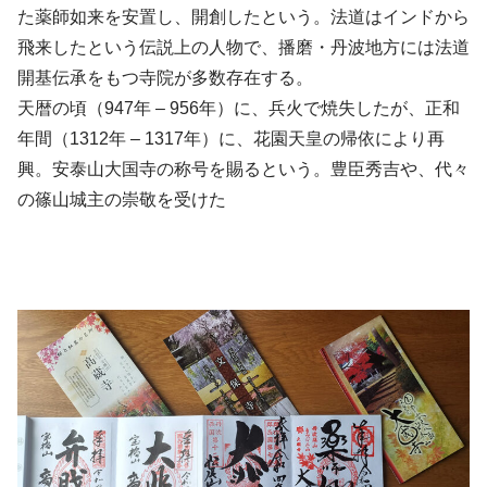
た薬師如来を安置し、開創したという。法道はインドから
飛来したという伝説上の人物で、播磨・丹波地方には法道
開基伝承をもつ寺院が多数存在する。
天暦の頃（947年 – 956年）に、兵火で焼失したが、正和
年間（1312年 – 1317年）に、花園天皇の帰依により再
興。安泰山大国寺の称号を賜るという。豊臣秀吉や、代々
の篠山城主の崇敬を受けた