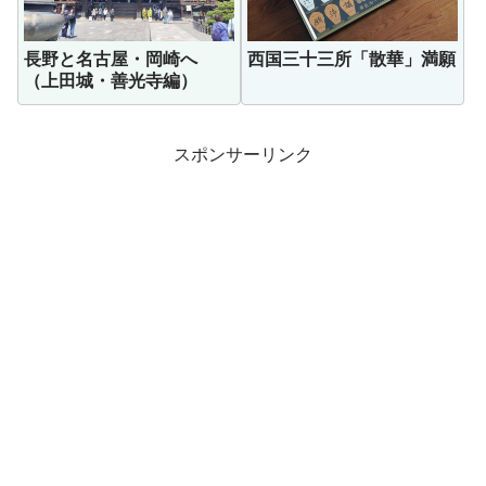
長野と名古屋・岡崎へ
西国三十三所「散華」満願
（上田城・善光寺編）
スポンサーリンク