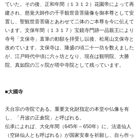
ていた。その後、正和年間（１３１２）花園帝によって再
建され、慈覚大師作の千手観世音菩薩像を御本尊として安
置し、聖観世音菩薩とあわせて二体のご本尊を今に伝えて
います。文保年間（１３１７）宝鏡寺門跡一品親王により
寺号「文保寺」直筆の勅額を拝受し以後、松尾山文保寺と
改めています。文保寺は、隆盛の頃二十一坊を数えました
が、江戸時代中頃に六ヶ坊となり、現在は観明院、大勝
院、真如院の三ヶ院が塔中寺院として残っています。
■大國寺
天台宗の寺院である。重要文化財指定の本堂や仏像を有
し、「丹波の正倉院」と呼ばれる。
伝承によれば、大化年間（645年 – 650年）に、法道仙人
（空鉢仙人とも呼ばれる）が国家安泰を祈願し、自ら作っ