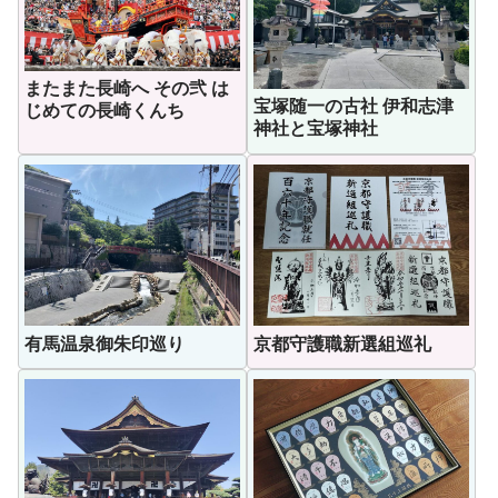
またまた長崎へ その弐 は
宝塚随一の古社 伊和志津
じめての長崎くんち
神社と宝塚神社
有馬温泉御朱印巡り
京都守護職新選組巡礼