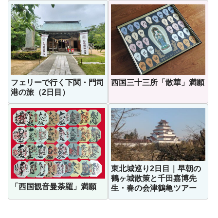
フェリーで行く下関・門司
西国三十三所「散華」満願
港の旅（2日目）
東北城巡り2日目｜早朝の
鶴ヶ城散策と千田嘉博先
「西国観音曼荼羅」満願
生・春の会津鶴亀ツアー