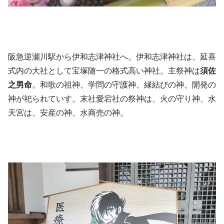
阪急逆瀬川駅から伊和志津神社へ。伊和志津神社は、延喜
式内の大社として宝塚随一の格式高い神社。主祭神は
須佐
之男命
。和歌の祖神、学問の守護神、縁結びの神、開発の
神が祀られていす。末社愛宕社の祭神は、火の守り神、水
天宮は、安産の神、水商売の神。