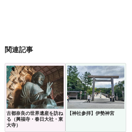
関連記事
古都奈良の世界遺産を訪ね
【神社参拝】伊勢神宮
る（興福寺・春日大社・東
大寺）