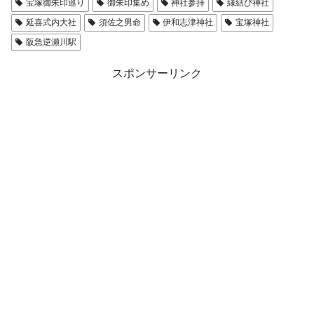
宝塚御朱印巡り
御朱印集め
神社参拝
縁結び神社
延喜式内大社
須佐之男命
伊和志津神社
宝塚神社
阪急逆瀬川駅
スポンサーリンク