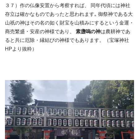
３７）作の仏像安置から考察すれば、 同年代頃には神社
存立は確かなものであったと思われます｡ 御祭神である大
山祇の神はその名の如く財宝を山積みにするという金運・
商売繁盛・安産の神様であり、
素盞嗚の神
は農耕神であ
ると共に厄除・縁結びの神様でもあります。（宝塚神社
HPより抜粋）