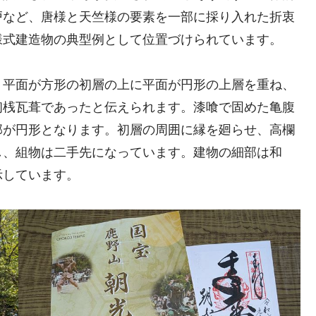
戸など、唐様と天竺様の要素を一部に採り入れた折衷
様式建造物の典型例として位置づけられています。
。平面が方形の初層の上に平面が円形の上層を重ね、
初桟瓦葺であったと伝えられます。漆喰で固めた亀腹
部が円形となります。初層の周囲に縁を廻らせ、高欄
し、組物は二手先になっています。建物の細部は和
示しています。