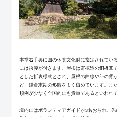
本堂右手奥に国の休養文化財に指定されてい
には袴腰が付きます。屋根は寄棟造の銅板葺
とした折衷様式とされ、屋根の曲線や斗の背
ど、鎌倉末期の形態をよく留めています。ま
類例が少なく全国的にも貴重であるといわれ
境内にはボランティアガイドが3名おられ、