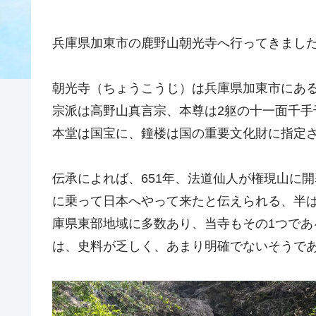
兵庫県加東市の鹿野山朝光寺へ行ってきまし
朝光寺（ちょうこうじ）は兵庫県加東市にあ
宗派は高野山真言宗、本尊は2躯の十一面千手
本堂は国宝に、鐘楼は国の重要文化財に指定
伝承によれば、651年、法道仙人が権現山に
に乗って日本へやって来たと伝えられる、半
庫県東部地域に多数あり、当寺もその1つで
は、史料が乏しく、あまり明確でないそうで