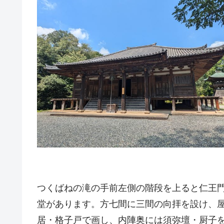
つくばねの滝の手前左側の階段を上ると仁王
堂があります。方七間に三間の向拝を設け、
居・格子戸で画し、内陣奥には須弥壇・厨子