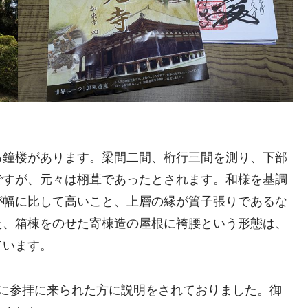
る鐘楼があります。梁間二間、桁行三間を測り、下部
ですが、元々は栩葺であったとされます。和様を基調
が幅に比して高いこと、上層の縁が簀子張りであるな
た、箱棟をのせた寄棟造の屋根に袴腰という形態は、
ています。
先に参拝に来られた方に説明をされておりました。御