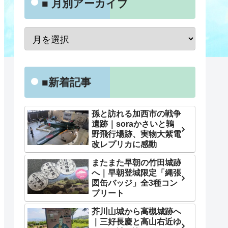
■ 月別アーカイブ
■新着記事
孫と訪れる加西市の戦争
遺跡｜soraかさいと鶉
野飛行場跡、実物大紫電
改レプリカに感動
またまた早朝の竹田城跡
へ｜早朝登城限定「縄張
図缶バッジ」全3種コン
プリート
芥川山城から高槻城跡へ
｜三好長慶と高山右近ゆ