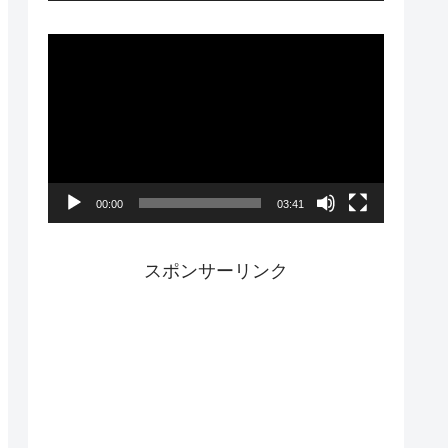
ー
動
画
プ
レ
ー
00:00
03:41
ヤ
ー
スポンサーリンク