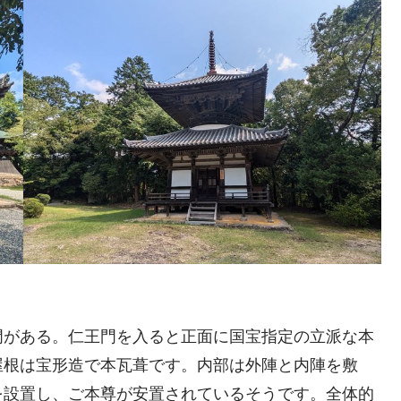
門がある。仁王門を入ると正面に国宝指定の立派な本
屋根は宝形造で本瓦葺です。内部は外陣と内陣を敷
を設置し、ご本尊が安置されているそうです。全体的