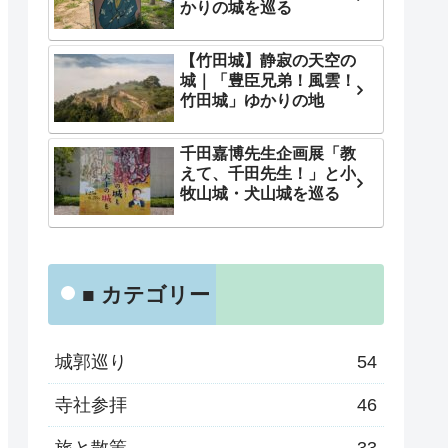
かりの城を巡る
【竹田城】静寂の天空の
城｜「豊臣兄弟！風雲！
竹田城」ゆかりの地
千田嘉博先生企画展「教
えて、千田先生！」と小
牧山城・犬山城を巡る
■ カテゴリー
城郭巡り
54
寺社参拝
46