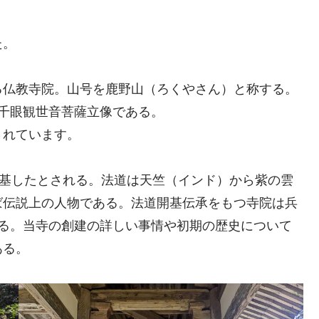
た。
る仏教寺院。山号を鹿野山（ろくやさん）と称する。
千眼観世音菩薩立像である。
されています。
開基したとされる。法道は天竺（インド）から紫の雲
ば伝説上の人物である。法道開基伝承をもつ寺院は兵
ある。当寺の創建の詳しい事情や初期の歴史について
ある。