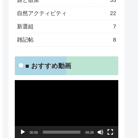
旅と散策
33
自然アクティビティ
22
新選組
7
雑記帖
8
■ おすすめ動画
動
画
プ
レ
ー
00:00
09:28
ヤ