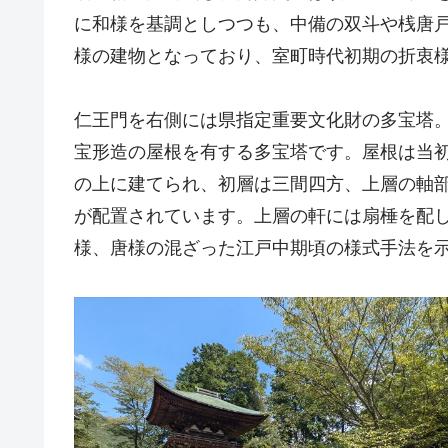
に和様を基調としつつも、中備の双斗や桟唐
様の建物となっており、室町時代初期の折衷
仁王門を右側には県指定重要文化財の多宝塔
宝形造の屋根を有する多宝塔です。屋根は当
の上に建てられ、初層は三間四方、上層の軸
が配置されています。上層の軒には扇棰を配
様、唐様の混ざった江戸中期頃の様式手法を