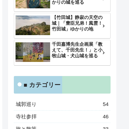
かりの城を巡る
【竹田城】静寂の天空の
城｜「豊臣兄弟！風雲！
竹田城」ゆかりの地
千田嘉博先生企画展「教
えて、千田先生！」と小
牧山城・犬山城を巡る
■ カテゴリー
城郭巡り
54
寺社参拝
46