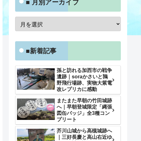
■ 月別アーカイブ
■新着記事
孫と訪れる加西市の戦争
遺跡｜soraかさいと鶉
野飛行場跡、実物大紫電
改レプリカに感動
またまた早朝の竹田城跡
へ｜早朝登城限定「縄張
図缶バッジ」全3種コン
プリート
芥川山城から高槻城跡へ
｜三好長慶と高山右近ゆ