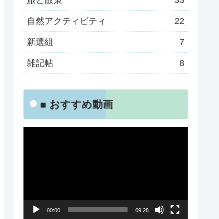
旅と散策
33
自然アクティビティ
22
新選組
7
雑記帖
8
■ おすすめ動画
動
画
プ
レ
ー
00:00
09:28
ヤ