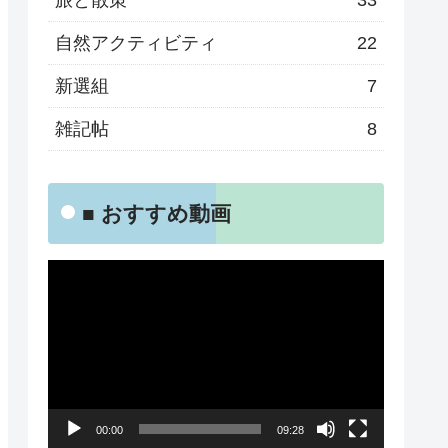
旅と散策
33
自然アクティビティ
22
新選組
7
雑記帖
8
■ おすすめ動画
動
画
プ
レ
ー
00:00
09:28
ヤ