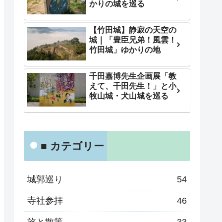
かりの城を巡る
【竹田城】静寂の天空の
城｜「豊臣兄弟！風雲！
竹田城」ゆかりの地
千田嘉博先生企画展「教
えて、千田先生！」と小
牧山城・犬山城を巡る
■ カテゴリー
城郭巡り
54
寺社参拝
46