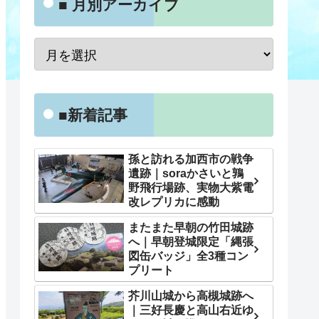
■ 月別アーカイブ
■新着記事
孫と訪れる加西市の戦争
遺跡｜soraかさいと鶉
野飛行場跡、実物大紫電
改レプリカに感動
またまた早朝の竹田城跡
へ｜早朝登城限定「縄張
図缶バッジ」全3種コン
プリート
芥川山城から高槻城跡へ
｜三好長慶と高山右近ゆ