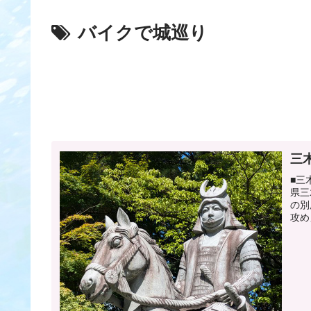
バイクで城巡り
三
■三
県三
の別
攻め