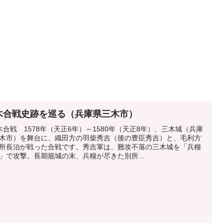
木合戦史跡を巡る（兵庫県三木市）
木合戦 1578年（天正6年）～1580年（天正8年）、三木城（兵庫
木市）を舞台に、織田方の羽柴秀吉（後の豊臣秀吉）と、毛利方
所長治が戦った合戦です。秀吉軍は、難攻不落の三木城を「兵糧
」で攻撃。長期籠城の末、兵糧が尽きた別所...