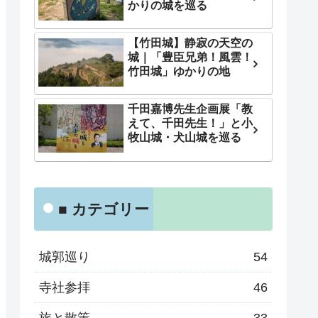
かりの城を巡る
【竹田城】静寂の天空の
城｜「豊臣兄弟！風雲！
竹田城」ゆかりの地
千田嘉博先生企画展「教
えて、千田先生！」と小
牧山城・犬山城を巡る
■ カテゴリー
城郭巡り
54
寺社参拝
46