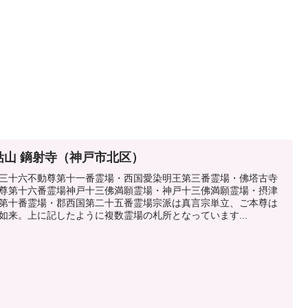
鈷山 鏑射寺（神戸市北区）
三十六不動尊第十一番霊場・西国愛染明王第三番霊場・佛塔古寺
尊第十六番霊場神戸十三佛満願霊場・神戸十三佛満願霊場・摂津
第十番霊場・郡西国第二十五番霊場宗派は真言宗単立、ご本尊は
如来。上に記したように複数霊場の札所となっています...