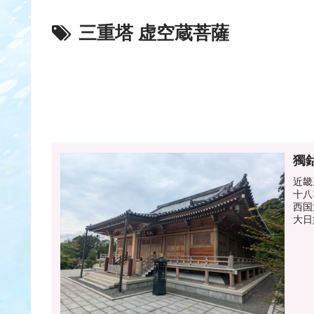
三重塔 虚空蔵菩薩
獨
近畿
十八
西国
大日