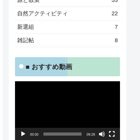
旅と散策
33
自然アクティビティ
22
新選組
7
雑記帖
8
■ おすすめ動画
動
画
プ
レ
ー
00:00
09:28
ヤ