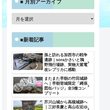
■ 月別アーカイブ
■新着記事
孫と訪れる加西市の戦争
遺跡｜soraかさいと鶉
野飛行場跡、実物大紫電
改レプリカに感動
またまた早朝の竹田城跡
へ｜早朝登城限定「縄張
図缶バッジ」全3種コン
プリート
芥川山城から高槻城跡へ
｜三好長慶と高山右近ゆ