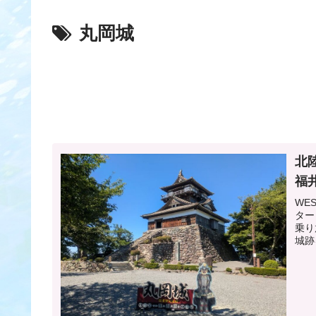
丸岡城
北
福
WE
ター
乗り
城跡