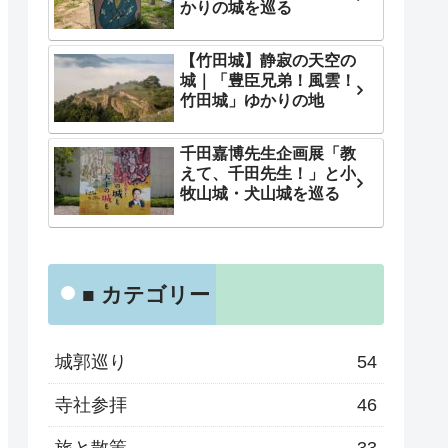
かりの城を巡る
【竹田城】静寂の天空の
城｜「豊臣兄弟！風雲！
竹田城」ゆかりの地
千田嘉博先生企画展「教
えて、千田先生！」と小
牧山城・犬山城を巡る
■ カテゴリー
城郭巡り
54
寺社参拝
46