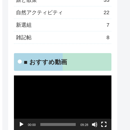
旅と散策
33
自然アクティビティ
22
新選組
7
雑記帖
8
■ おすすめ動画
動
画
プ
レ
ー
00:00
09:28
ヤ