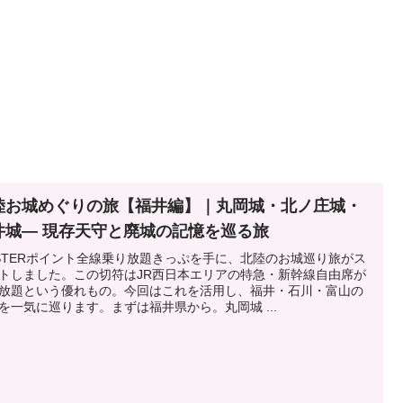
陸お城めぐりの旅【福井編】｜丸岡城・北ノ庄城・
井城— 現存天守と廃城の記憶を巡る旅
STERポイント全線乗り放題きっぷを手に、北陸のお城巡り旅がス
トしました。この切符はJR西日本エリアの特急・新幹線自由席が
放題という優れもの。今回はこれを活用し、福井・石川・富山の
を一気に巡ります。まずは福井県から。丸岡城 ...