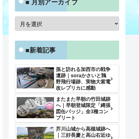
■ 月別アーカイブ
■新着記事
孫と訪れる加西市の戦争
遺跡｜soraかさいと鶉
野飛行場跡、実物大紫電
改レプリカに感動
またまた早朝の竹田城跡
へ｜早朝登城限定「縄張
図缶バッジ」全3種コン
プリート
芥川山城から高槻城跡へ
｜三好長慶と高山右近ゆ