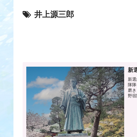
井上源三郎
新
新選
隊隊
磨き
野宿