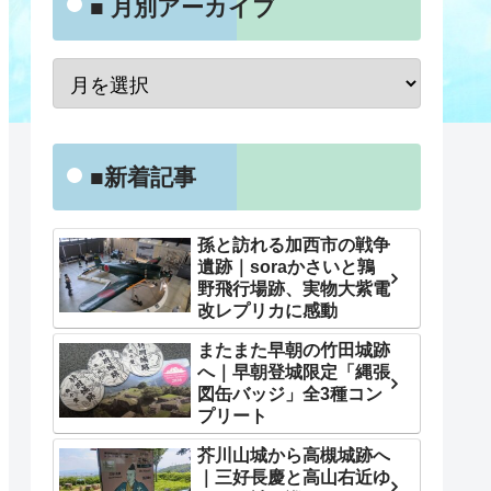
■ 月別アーカイブ
■新着記事
孫と訪れる加西市の戦争
遺跡｜soraかさいと鶉
野飛行場跡、実物大紫電
改レプリカに感動
またまた早朝の竹田城跡
へ｜早朝登城限定「縄張
図缶バッジ」全3種コン
プリート
芥川山城から高槻城跡へ
｜三好長慶と高山右近ゆ