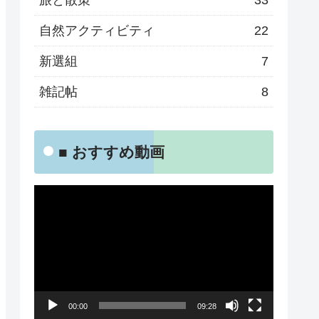
旅と散策
33
自然アクティビティ
22
新選組
7
雑記帖
8
■ おすすめ動画
動
画
プ
レ
ー
00:00
09:28
ヤ