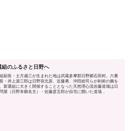
選組のふるさと日野へ
組副長・土方歳三が生まれた地は武蔵多摩郡日野郷石田村。六番
長・井上源三郎は日野宿北原、近藤勇、沖田総司らが剣術の腕を
、新選組に大きく関係することとなった天然理心流佐藤道場は日
問屋（日野本郷名主）・佐藤彦五郎が自宅に開いた道場...