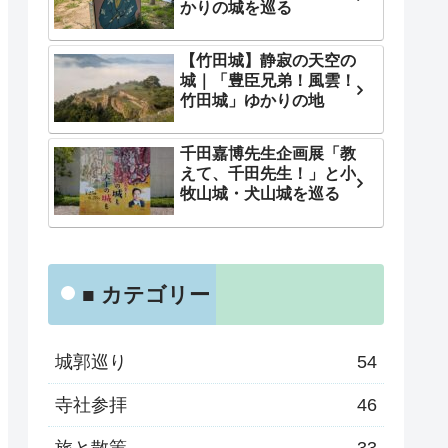
かりの城を巡る
【竹田城】静寂の天空の
城｜「豊臣兄弟！風雲！
竹田城」ゆかりの地
千田嘉博先生企画展「教
えて、千田先生！」と小
牧山城・犬山城を巡る
■ カテゴリー
城郭巡り
54
寺社参拝
46