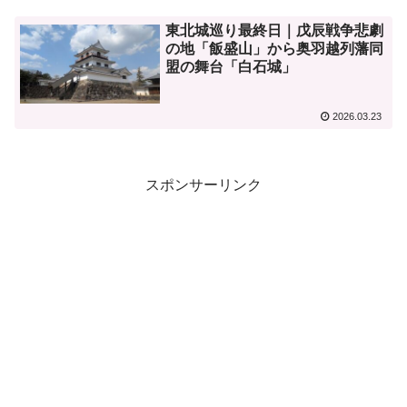
東北城巡り最終日｜戊辰戦争悲劇
の地「飯盛山」から奥羽越列藩同
盟の舞台「白石城」
2026.03.23
スポンサーリンク