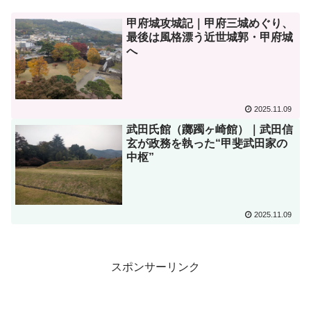
甲府城攻城記｜甲府三城めぐり、
最後は風格漂う近世城郭・甲府城
へ
2025.11.09
武田氏館（躑躅ヶ崎館）｜武田信
玄が政務を執った“甲斐武田家の
中枢”
2025.11.09
スポンサーリンク