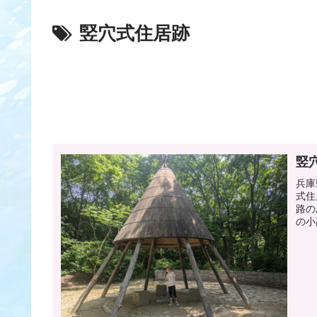
竪穴式住居跡
竪
兵庫
式住
路の
の小