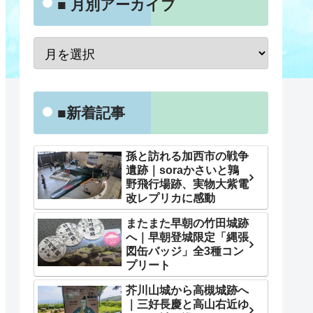
■ 月別アーカイブ
■新着記事
孫と訪れる加西市の戦争
遺跡｜soraかさいと鶉
野飛行場跡、実物大紫電
改レプリカに感動
またまた早朝の竹田城跡
へ｜早朝登城限定「縄張
図缶バッジ」全3種コン
プリート
芥川山城から高槻城跡へ
｜三好長慶と高山右近ゆ