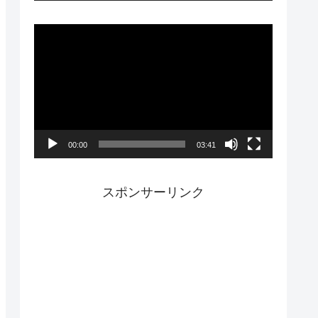
ー
動
画
プ
レ
ー
00:00
03:41
ヤ
ー
スポンサーリンク