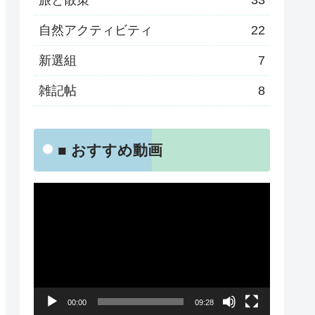
旅と散策
33
自然アクティビティ
22
新選組
7
雑記帖
8
■ おすすめ動画
動
画
プ
レ
ー
00:00
09:28
ヤ