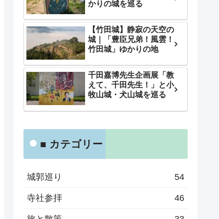
かりの城を巡る
【竹田城】静寂の天空の
城｜「豊臣兄弟！風雲！
竹田城」ゆかりの地
千田嘉博先生企画展「教
えて、千田先生！」と小
牧山城・犬山城を巡る
■ カテゴリー
城郭巡り
54
寺社参拝
46