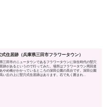
穴式住居跡（兵庫県三田市フラワータウン）
県三田市のニュータウンであるフラワータウンに弥生時代の竪穴
居跡があるというので行ってみた。場所はフラワータウン周回道
あやめ橋がかかっているところの深田公園の高台です。深田公園
高い丘の上に竪穴式住居跡はあります。石で丸く囲まれ...