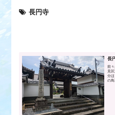
長円寺
長
前々
見区
分ほ
の鳥