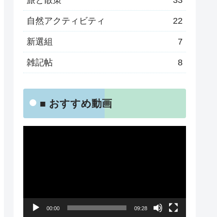
旅と散策
33
自然アクティビティ
22
新選組
7
雑記帖
8
■ おすすめ動画
動
画
プ
レ
ー
00:00
09:28
ヤ