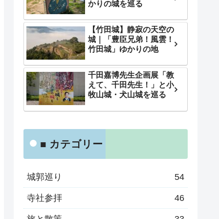
かりの城を巡る
【竹田城】静寂の天空の
城｜「豊臣兄弟！風雲！
竹田城」ゆかりの地
千田嘉博先生企画展「教
えて、千田先生！」と小
牧山城・犬山城を巡る
■ カテゴリー
城郭巡り
54
寺社参拝
46