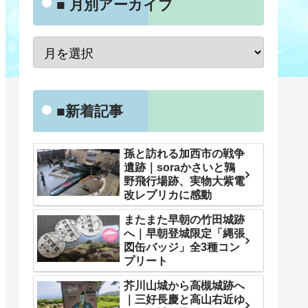
■ 月別アーカイブ
■新着記事
孫と訪れる加西市の戦争
遺跡｜soraかさいと鶉
野飛行場跡、実物大紫電
改レプリカに感動
またまた早朝の竹田城跡
へ｜早朝登城限定「縄張
図缶バッジ」全3種コン
プリート
芥川山城から高槻城跡へ
｜三好長慶と高山右近ゆ