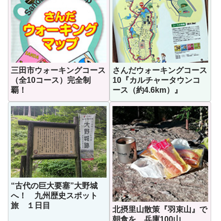
三田市ウォーキングコース
さんだウォーキングコース
（全10コース）完全制
10『カルチャータウンコ
覇！
ース（約4.6km）』
“古代の巨大要塞”大野城
へ！ 九州歴史スポット
旅 １日目
北摂里山散策『羽束山』で
朝食を 兵庫100山