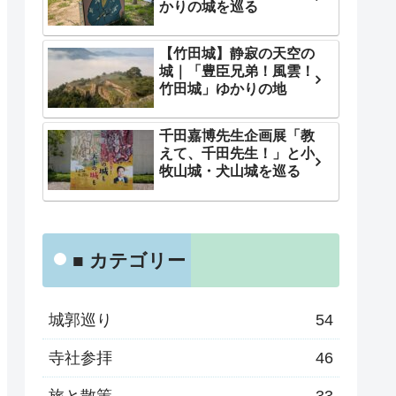
かりの城を巡る
【竹田城】静寂の天空の
城｜「豊臣兄弟！風雲！
竹田城」ゆかりの地
千田嘉博先生企画展「教
えて、千田先生！」と小
牧山城・犬山城を巡る
■ カテゴリー
城郭巡り
54
寺社参拝
46