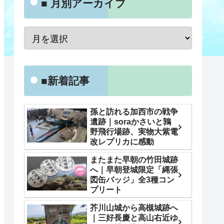
■ 月別アーカイブ
■新着記事
孫と訪れる加西市の戦争
遺跡｜soraかさいと鶉
野飛行場跡、実物大紫電
改レプリカに感動
またまた早朝の竹田城跡
へ｜早朝登城限定「縄張
図缶バッジ」全3種コン
プリート
芥川山城から高槻城跡へ
｜三好長慶と高山右近ゆ