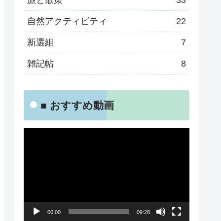
旅と散策
33
自然アクティビティ
22
新選組
7
雑記帖
8
■ おすすめ動画
動
画
プ
レ
ー
00:00
09:28
ヤ