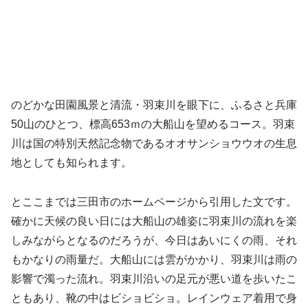
のどかな田園風景と清流・羽束川を眼下に、ふるさと兵庫
50山のひとつ、標高653ｍの大船山を望めるコース。羽束
川は国の特別天然記念物であるオオサンショウウオの生息
地としても知られます。
とここまでは三田市のホームページから引用した文です。
確かに天候の良い日には大船山の雄姿に羽束川の流れを楽
しみながらとなるのだろうが、今日はあいにくの雨、それ
もかなりの雨量だ。大船山には雲がかかり、羽束川は雨の
影響で濁った流れ。羽束川沿いの足元が悪い道を歩いたこ
ともあり、靴の中はビショビショ。レインウェア着用で身