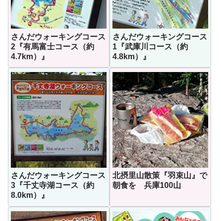
さんだウォーキングコース
さんだウォーキングコース
2『有馬富士コース（約
1『武庫川コース（約
4.7km）』
4.8km）』
さんだウォーキングコース
北摂里山散策『羽束山』で
3『千丈寺湖コース（約
朝食を 兵庫100山
8.0km）』