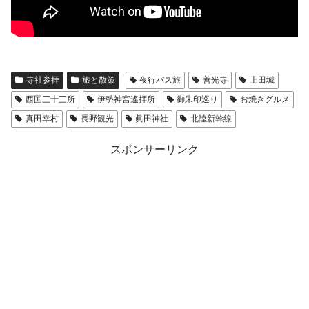
寺社参拝
旅と散策
夜行バス旅
善光寺
上田城
西国三十三所
伊勢神宮遙拝所
御朱印巡り
お焼きグルメ
真田幸村
長野観光
眞田神社
北陸新幹線
スポンサーリンク