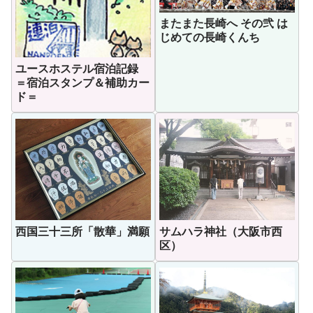
またまた長崎へ その弐 は
じめての長崎くんち
ユースホステル宿泊記録
＝宿泊スタンプ＆補助カー
ド＝
西国三十三所「散華」満願
サムハラ神社（大阪市西
区）