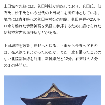
上田城本丸跡には、眞田神社が鎮座しており、真田氏、仙
石氏、松平氏という歴代の上田城主を御祭神としている。
境内には青年時代の眞田幸村公の銅像、眞田井戸や256キ
ロ余り離れた伊勢神宮を気軽に参拝するために設けられた
伊勢神宮内宮遙拝所などがある。
上田城跡を散策し長野へと戻る。上田から長野へ戻るの
は、在来線でもよかったのだが、まだ一度も乗ったことの
ない北陸新幹線を利用。新幹線だと12分。在来線の３分
の１の時間だ。