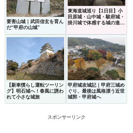
東海道城巡り【1日目】小
田原城・山中城・駿府城・
要害山城｜武田信玄を育ん
掛川城で体感する城の進化
だ“甲府の山城”
史
【新車慣らし運転ツーリン
甲府城攻城記｜甲府三城め
グ】明石城へ！春風に誘わ
ぐり、最後は風格漂う近世
れて小さな城旅
城郭・甲府城へ
スポンサーリンク