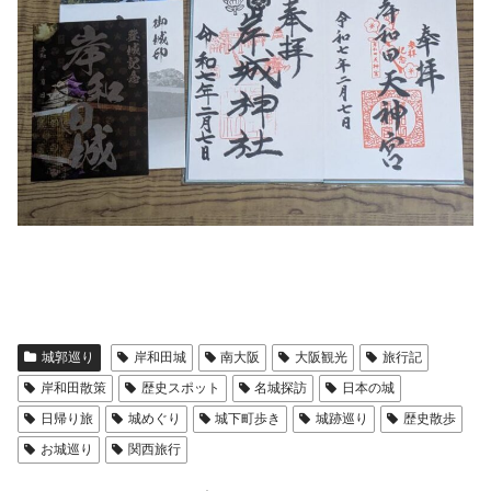
城郭巡り
岸和田城
南大阪
大阪観光
旅行記
岸和田散策
歴史スポット
名城探訪
日本の城
日帰り旅
城めぐり
城下町歩き
城跡巡り
歴史散歩
お城巡り
関西旅行