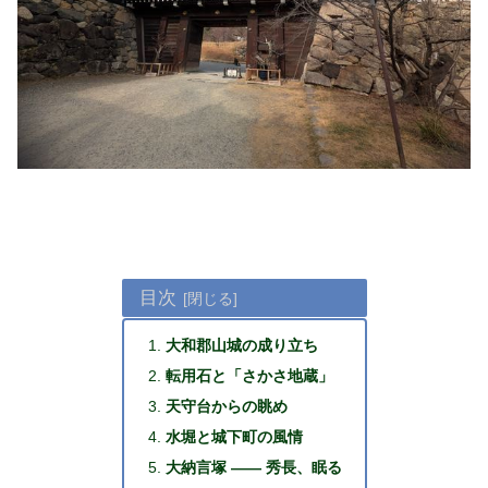
目次
大和郡山城の成り立ち
転用石と「さかさ地蔵」
天守台からの眺め
水堀と城下町の風情
大納言塚 ―― 秀長、眠る