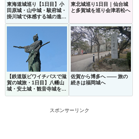
東海道城巡り【1日目】小
東北城巡り1日目｜仙台城
田原城・山中城・駿府城・
と多賀城を巡り会津若松へ
掛川城で体感する城の進化
史
【鉄道版ビワイチパスで滋
佐賀から博多へ ―― 旅の
賀の城旅・1日目】八幡山
続きは福岡城へ
城・安土城・観音寺城を歩
く！
スポンサーリンク