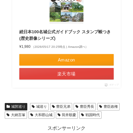
続日本100名城公式ガイドブック スタンプ帳つき
(歴史群像シリーズ)
¥1,980
（2026/05/17 20:25時点 | Amazon調べ）
Amazon
楽天市場
ポチップ
城郭巡り
城巡り
豊臣兄弟
豊臣秀長
豊臣政権
大納言塚
大和郡山城
筒井順慶
戦国時代
スポンサーリンク