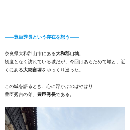
――豊臣秀長という存在を想う――
奈良県大和郡山市にある
大和郡山城
。
幾度となく訪れている城だが、今回はあらためて城と、近
くにある
大納言塚
をゆっくり巡った。
この城を語るとき、心に浮かぶのはやはり
豊臣秀吉の弟、
豊臣秀長
である。