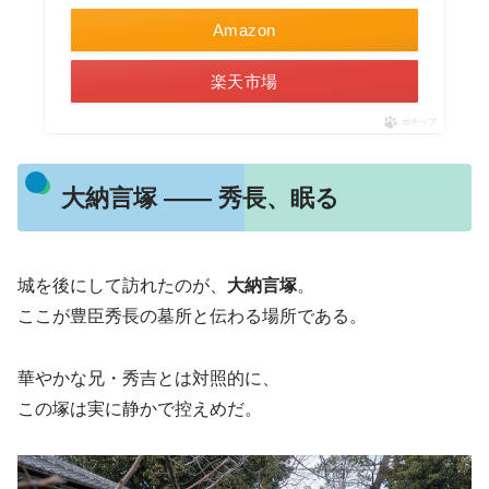
Amazon
楽天市場
ポチップ
大納言塚 ―― 秀長、眠る
城を後にして訪れたのが、
大納言塚
。
ここが豊臣秀長の墓所と伝わる場所である。
華やかな兄・秀吉とは対照的に、
この塚は実に静かで控えめだ。