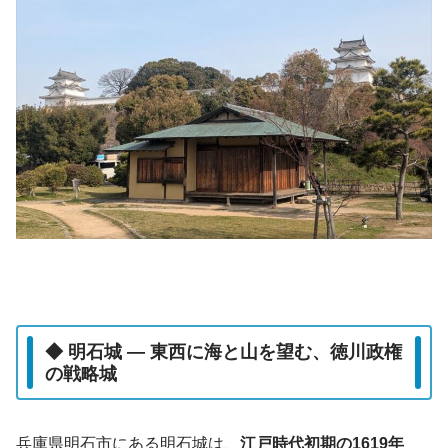
◆ 明石城 ― 東西に海と山を望む、徳川政権
の戦略城
兵庫県明石市にある明石城は、
江戸時代初期の1619年