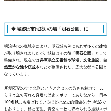
◆ 城跡は市民憩いの場「明石公園」に
明治時代の廃城令により、明石城も例にもれず多くの建物
が取り壊されましたが、城跡はその後「
明石公園
」として
整備され、現在では
兵庫県立図書館や球場、文化施設、自
然豊かな池や桜並木
などが整備された、広大な都市公園と
なっています。
JR明石駅のすぐ北側というアクセスの良さも魅力で、ふ
らりと立ち寄れる身近な歴史スポットでありながら、
日本
100名城
にも選ばれているほどの歴史的価値を持つ城跡で
もあります。櫓と芝生、青空を一枚に収められる撮影スポ