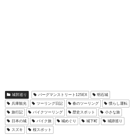
城郭巡り
バーグマンストリート125EX
明石城
兵庫観光
ツーリング日記
春のツーリング
慣らし運転
旅行記
バイクツーリング
歴史スポット
小さな旅
日本の城
バイク旅
城めぐり
城下町
城跡巡り
スズキ
桜スポット