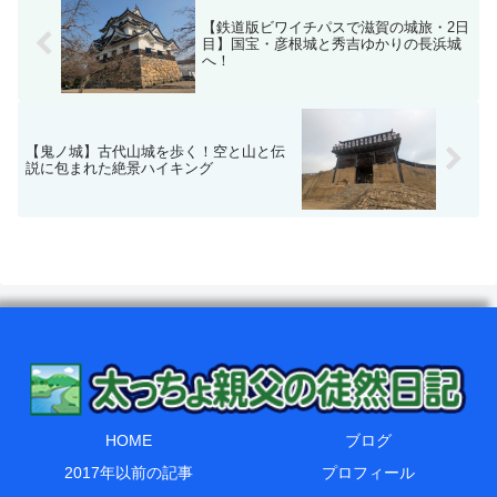
【鉄道版ビワイチパスで滋賀の城旅・2日
目】国宝・彦根城と秀吉ゆかりの長浜城
へ！
【鬼ノ城】古代山城を歩く！空と山と伝
説に包まれた絶景ハイキング
HOME
ブログ
2017年以前の記事
プロフィール