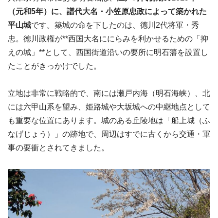
（元和5年）に、譜代大名・小笠原忠政によって築かれた
平山城
です。築城の命を下したのは、徳川2代将軍・秀
忠。徳川政権が**西国大名ににらみを利かせるための「抑
えの城」**として、西国街道沿いの要所に明石藩を設置し
たことがきっかけでした。
立地は非常に戦略的で、南には瀬戸内海（明石海峡）、北
には六甲山系を望み、姫路城や大坂城への中継地点として
も重要な位置にあります。城のある丘陵地は「船上城（ふ
なげじょう）」の跡地で、周辺はすでに古くから交通・軍
事の要衝とされてきました。