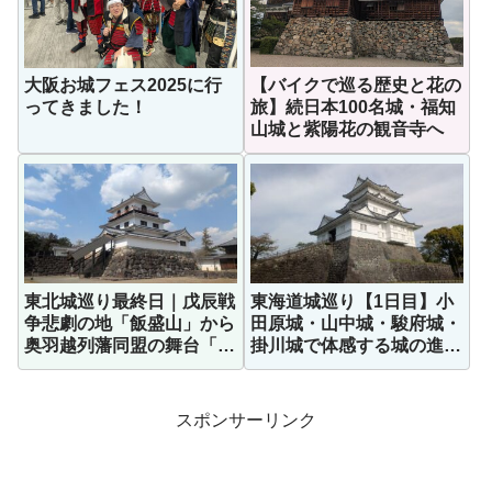
【バイクで巡る歴史と花の
大阪お城フェス2025に行
旅】続日本100名城・福知
ってきました！
山城と紫陽花の観音寺へ
東北城巡り最終日｜戊辰戦
東海道城巡り【1日目】小
争悲劇の地「飯盛山」から
田原城・山中城・駿府城・
奥羽越列藩同盟の舞台「白
掛川城で体感する城の進化
石城」
史
スポンサーリンク