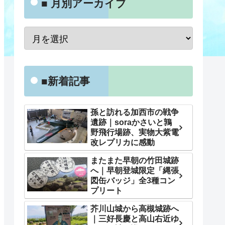
■ 月別アーカイブ
■新着記事
孫と訪れる加西市の戦争
遺跡｜soraかさいと鶉
野飛行場跡、実物大紫電
改レプリカに感動
またまた早朝の竹田城跡
へ｜早朝登城限定「縄張
図缶バッジ」全3種コン
プリート
芥川山城から高槻城跡へ
｜三好長慶と高山右近ゆ