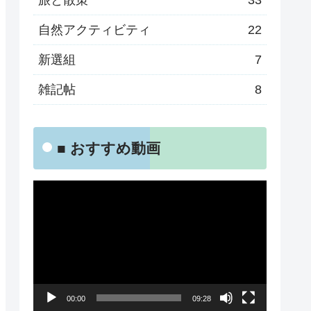
旅と散策
33
自然アクティビティ
22
新選組
7
雑記帖
8
■ おすすめ動画
動
画
プ
レ
ー
00:00
09:28
ヤ