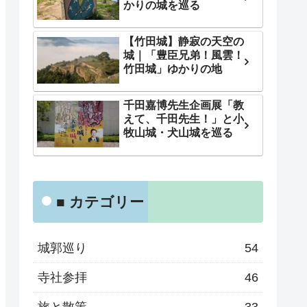
かりの城を巡る
【竹田城】静寂の天空の
城｜「豊臣兄弟！風雲！
竹田城」ゆかりの地
千田嘉博先生企画展「教
えて、千田先生！」と小
牧山城・犬山城を巡る
■ カテゴリー
城郭巡り
54
寺社参拝
46