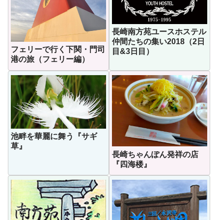
長崎南方苑ユースホステル
仲間たちの集い2018（2日
フェリーで行く下関・門司
目&3日目）
港の旅（フェリー編）
池畔を華麗に舞う『サギ
草』
長崎ちゃんぽん発祥の店
『四海楼』