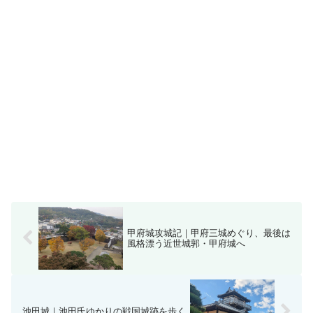
甲府城攻城記｜甲府三城めぐり、最後は
風格漂う近世城郭・甲府城へ
池田城｜池田氏ゆかりの戦国城跡を歩く