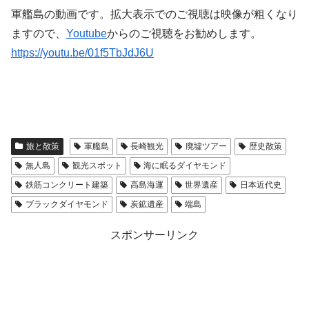
軍艦島の動画です。拡大表示でのご視聴は映像が粗くなり
ますので、
Youtube
からのご視聴をお勧めします。
https://youtu.be/01f5TbJdJ6U
旅と散策
軍艦島
長崎観光
廃墟ツアー
歴史散策
無人島
観光スポット
海に眠るダイヤモンド
鉄筋コンクリート建築
高島海運
世界遺産
日本近代史
ブラックダイヤモンド
炭鉱遺産
端島
スポンサーリンク