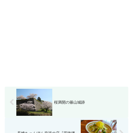
桜満開の篠山城跡