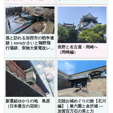
孫と訪れる加西市の戦争遺
跡｜soraかさいと鶉野飛
長野と名古屋・岡崎へ
行場跡、実物大紫電改レプ
（岡崎編）
リカに感動
新選組ゆかりの地 島原
北陸お城めぐりの旅【石川
（日本最古の花街）
編】｜兼六園と金沢城 —
加賀百万石の美と力