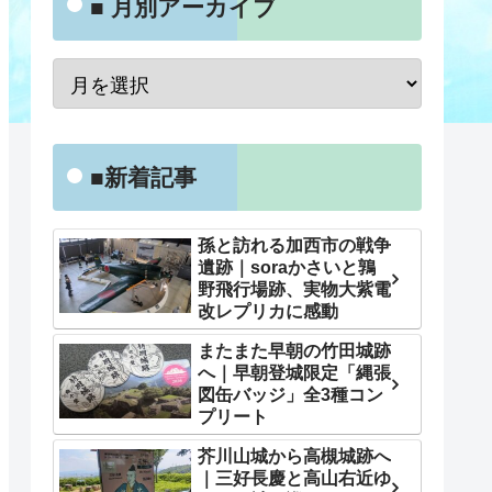
■ 月別アーカイブ
■新着記事
孫と訪れる加西市の戦争
遺跡｜soraかさいと鶉
野飛行場跡、実物大紫電
改レプリカに感動
またまた早朝の竹田城跡
へ｜早朝登城限定「縄張
図缶バッジ」全3種コン
プリート
芥川山城から高槻城跡へ
｜三好長慶と高山右近ゆ