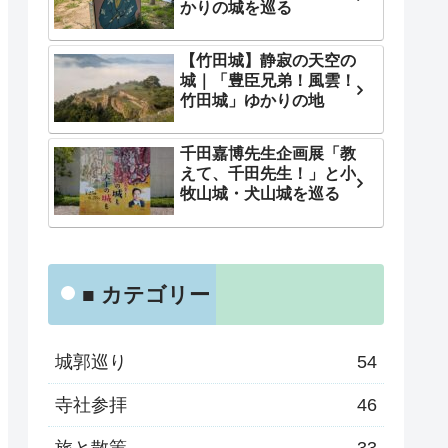
かりの城を巡る
【竹田城】静寂の天空の
城｜「豊臣兄弟！風雲！
竹田城」ゆかりの地
千田嘉博先生企画展「教
えて、千田先生！」と小
牧山城・犬山城を巡る
■ カテゴリー
城郭巡り
54
寺社参拝
46