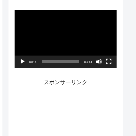
ー
動
画
プ
レ
ー
00:00
03:41
ヤ
ー
スポンサーリンク