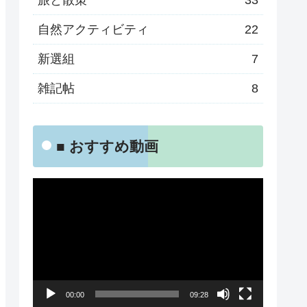
旅と散策
33
自然アクティビティ
22
新選組
7
雑記帖
8
■ おすすめ動画
動
画
プ
レ
ー
00:00
09:28
ヤ