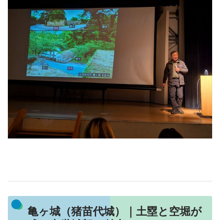
亀ヶ城（猪苗代城）｜土塁と空堀が