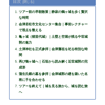
目次
ツアー前の早朝散策｜静寂の鶴ヶ城を歩く贅沢
な時間
会津若松市文化センター集合｜事前レクチャー
で視点を整える
亀ヶ城（猪苗代城）｜土塁と空堀が残る中世城
郭の魅力
土津神社を正式参拝｜会津藩祖を祀る特別な時
間
再び鶴ヶ城へ｜石垣から読み解く近世城郭の完
成形
蒲生氏郷の墓を参拝｜会津城郭の礎を築いた名
将に手を合わせる
ツアーを終えて｜城を見る旅から、城を読む旅
へ