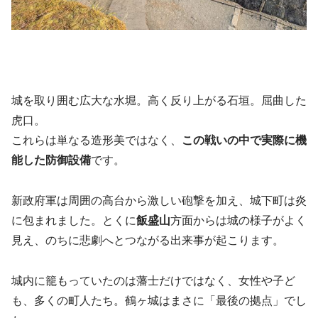
城を取り囲む広大な水堀。高く反り上がる石垣。屈曲した
虎口。
これらは単なる造形美ではなく、
この戦いの中で実際に機
能した防御設備
です。
新政府軍は周囲の高台から激しい砲撃を加え、城下町は炎
に包まれました。とくに
飯盛山
方面からは城の様子がよく
見え、のちに悲劇へとつながる出来事が起こります。
城内に籠もっていたのは藩士だけではなく、女性や子ど
も、多くの町人たち。鶴ヶ城はまさに「最後の拠点」でし