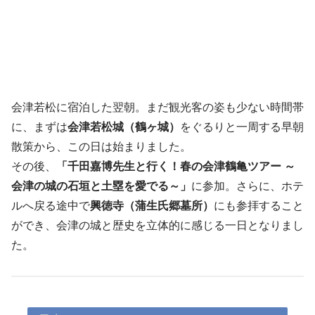
会津若松に宿泊した翌朝。まだ観光客の姿も少ない時間帯
に、まずは
会津若松城（鶴ヶ城）
をぐるりと一周する早朝
散策から、この日は始まりました。
その後、
「千田嘉博先生と行く！春の会津鶴亀ツアー ～
会津の城の石垣と土塁を愛でる～」
に参加。さらに、ホテ
ルへ戻る途中で
興徳寺（蒲生氏郷墓所）
にも参拝すること
ができ、会津の城と歴史を立体的に感じる一日となりまし
た。