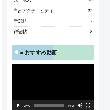
旅と散策
33
自然アクティビティ
22
新選組
7
雑記帖
8
■ おすすめ動画
動
画
プ
レ
ー
00:00
09:28
ヤ