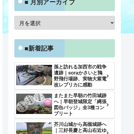
■ 月別アーカイブ
■新着記事
孫と訪れる加西市の戦争
遺跡｜soraかさいと鶉
野飛行場跡、実物大紫電
改レプリカに感動
またまた早朝の竹田城跡
へ｜早朝登城限定「縄張
図缶バッジ」全3種コン
プリート
芥川山城から高槻城跡へ
｜三好長慶と高山右近ゆ