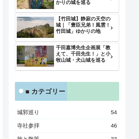
かりの城を巡る
【竹田城】静寂の天空の
城｜「豊臣兄弟！風雲！
竹田城」ゆかりの地
千田嘉博先生企画展「教
えて、千田先生！」と小
牧山城・犬山城を巡る
■ カテゴリー
城郭巡り
54
寺社参拝
46