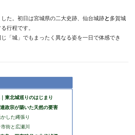
ました。初日は宮城県の二大史跡、仙台城跡
と
多賀城
する行程です。
同じ「城」でもまったく異なる姿を一日で体感でき
｜東北城巡りのはじまり
達政宗が築いた天然の要害
活かした縄張り
台市街と広瀬川