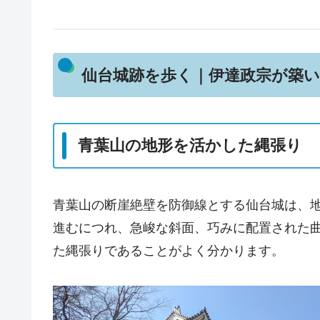
仙台城跡を歩く｜伊達政宗が築い
青葉山の地形を活かした縄張り
青葉山の断崖絶壁を防御線とする仙台城は、
進むにつれ、急峻な斜面、巧みに配置された
た縄張りであることがよく分かります。