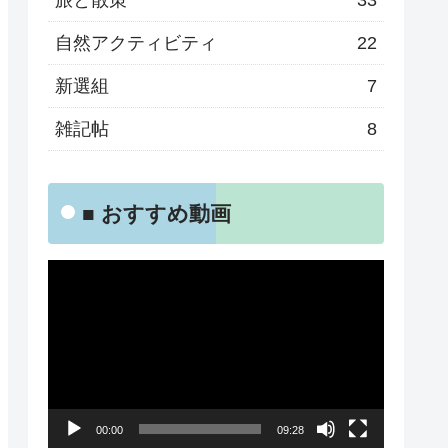
旅と散策
33
自然アクティビティ
22
新選組
7
雑記帖
8
■ おすすめ動画
動
画
プ
レ
ー
00:00
09:28
ヤ