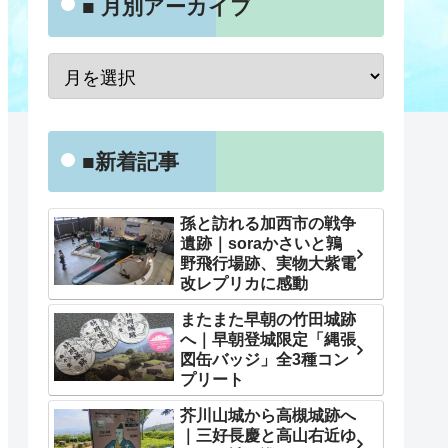
■ 月別アーカイブ
■新着記事
孫と訪れる加西市の戦争
遺跡｜soraかさいと鶉
野飛行場跡、実物大紫電
改レプリカに感動
またまた早朝の竹田城跡
へ｜早朝登城限定「縄張
図缶バッジ」全3種コン
プリート
芥川山城から高槻城跡へ
｜三好長慶と高山右近ゆ