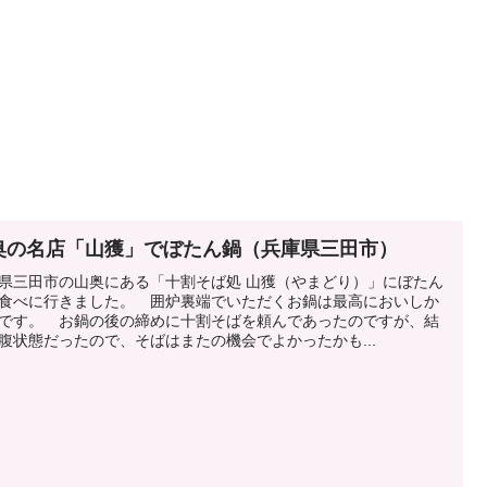
奥の名店「山獲」でぼたん鍋（兵庫県三田市）
県三田市の山奥にある「十割そば処 山獲（やまどり）」にぼたん
食べに行きました。 囲炉裏端でいただくお鍋は最高においしか
です。 お鍋の後の締めに十割そばを頼んであったのですが、結
腹状態だったので、そばはまたの機会でよかったかも...