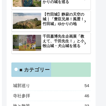
かりの城を巡る
【竹田城】静寂の天空の
城｜「豊臣兄弟！風雲！
竹田城」ゆかりの地
千田嘉博先生企画展「教
えて、千田先生！」と小
牧山城・犬山城を巡る
■ カテゴリー
城郭巡り
54
寺社参拝
46