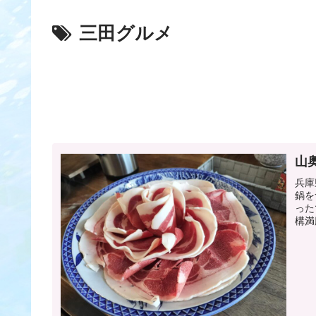
三田グルメ
山
兵庫
鍋を
った
構満