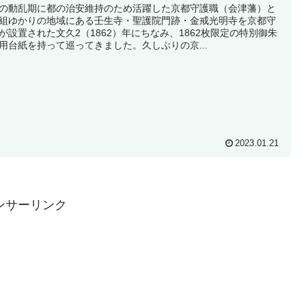
の動乱期に都の治安維持のため活躍した京都守護職（会津藩）と
組ゆかりの地域にある壬生寺・聖護院門跡・金戒光明寺を京都守
が設置された文久2（1862）年にちなみ、1862枚限定の特別御朱
用台紙を持って巡ってきました。久しぶりの京...
2023.01.21
ンサーリンク