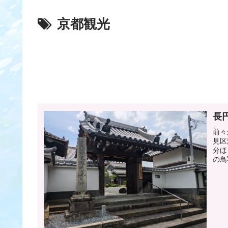
京都観光
長
前々
見区
分ほ
の鳥