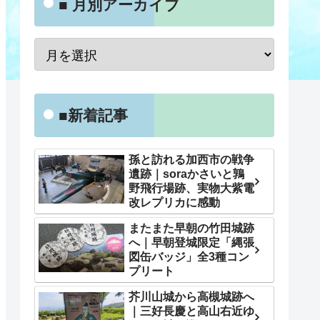
■ 月別アーカイブ
■新着記事
孫と訪れる加西市の戦争
遺跡｜soraかさいと鶉
野飛行場跡、実物大紫電
改レプリカに感動
またまた早朝の竹田城跡
へ｜早朝登城限定「縄張
図缶バッジ」全3種コン
プリート
芥川山城から高槻城跡へ
｜三好長慶と高山右近ゆ