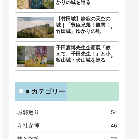
かりの城を巡る
【竹田城】静寂の天空の
城｜「豊臣兄弟！風雲！
竹田城」ゆかりの地
千田嘉博先生企画展「教
えて、千田先生！」と小
牧山城・犬山城を巡る
■ カテゴリー
城郭巡り
54
寺社参拝
46