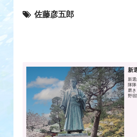
佐藤彦五郎
新
新選
隊隊
磨き
野宿