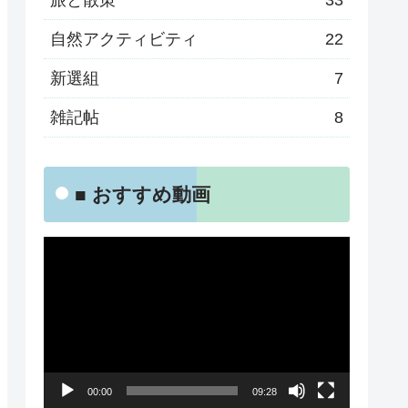
旅と散策
33
自然アクティビティ
22
新選組
7
雑記帖
8
■ おすすめ動画
動
画
プ
レ
ー
00:00
09:28
ヤ