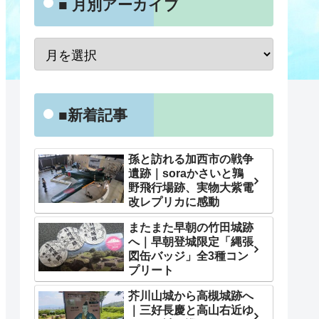
■ 月別アーカイブ
■新着記事
孫と訪れる加西市の戦争
遺跡｜soraかさいと鶉
野飛行場跡、実物大紫電
改レプリカに感動
またまた早朝の竹田城跡
へ｜早朝登城限定「縄張
図缶バッジ」全3種コン
プリート
芥川山城から高槻城跡へ
｜三好長慶と高山右近ゆ