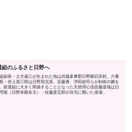
選組のふるさと日野へ
組副長・土方歳三が生まれた地は武蔵多摩郡日野郷石田村。六番
長・井上源三郎は日野宿北原、近藤勇、沖田総司らが剣術の腕を
、新選組に大きく関係することとなった天然理心流佐藤道場は日
問屋（日野本郷名主）・佐藤彦五郎が自宅に開いた道場...