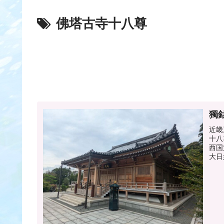
佛塔古寺十八尊
獨
近畿
十八
西国
大日