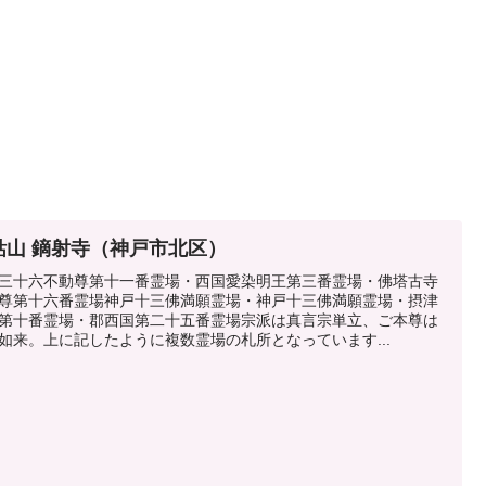
鈷山 鏑射寺（神戸市北区）
三十六不動尊第十一番霊場・西国愛染明王第三番霊場・佛塔古寺
尊第十六番霊場神戸十三佛満願霊場・神戸十三佛満願霊場・摂津
第十番霊場・郡西国第二十五番霊場宗派は真言宗単立、ご本尊は
如来。上に記したように複数霊場の札所となっています...