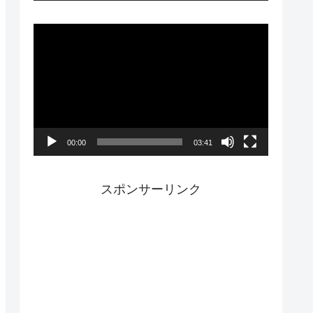
ー
動
画
プ
レ
ー
00:00
03:41
ヤ
ー
スポンサーリンク