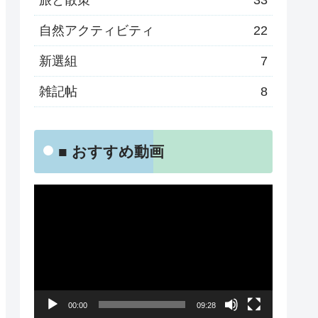
旅と散策
33
自然アクティビティ
22
新選組
7
雑記帖
8
■ おすすめ動画
動
画
プ
レ
ー
00:00
09:28
ヤ