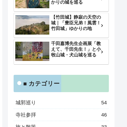
かりの城を巡る
【竹田城】静寂の天空の
城｜「豊臣兄弟！風雲！
竹田城」ゆかりの地
千田嘉博先生企画展「教
えて、千田先生！」と小
牧山城・犬山城を巡る
■ カテゴリー
城郭巡り
54
寺社参拝
46