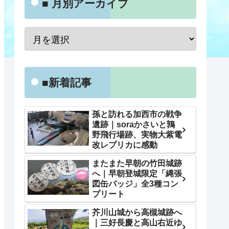
■ 月別アーカイブ
■新着記事
孫と訪れる加西市の戦争
遺跡｜soraかさいと鶉
野飛行場跡、実物大紫電
改レプリカに感動
またまた早朝の竹田城跡
へ｜早朝登城限定「縄張
図缶バッジ」全3種コン
プリート
芥川山城から高槻城跡へ
｜三好長慶と高山右近ゆ