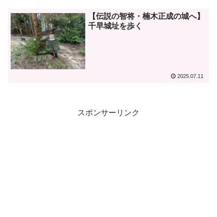
【伝説の智将・楠木正成の城へ】
千早城址を歩く
2025.07.11
スポンサーリンク