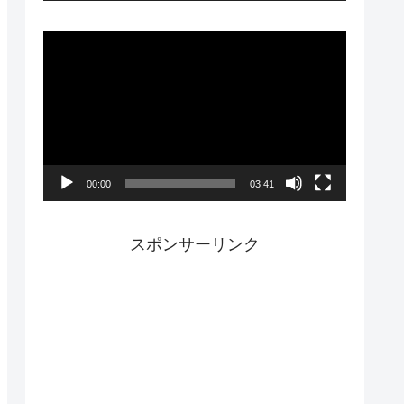
ー
動
画
プ
レ
ー
00:00
03:41
ヤ
ー
スポンサーリンク