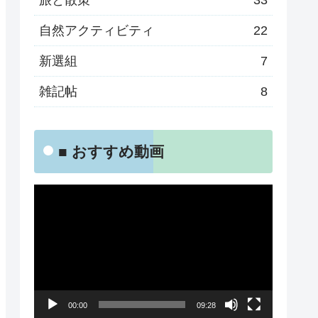
旅と散策
33
自然アクティビティ
22
新選組
7
雑記帖
8
■ おすすめ動画
動
画
プ
レ
ー
00:00
09:28
ヤ