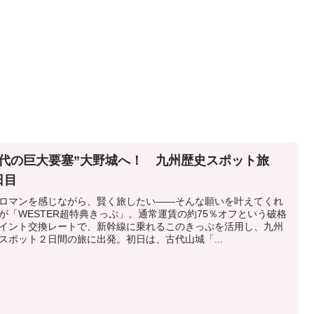
古代の巨大要塞”大野城へ！ 九州歴史スポット旅
日目
ロマンを感じながら、賢く旅したい――そんな願いを叶えてくれ
が「WESTER超特典きっぷ」。通常運賃の約75％オフという破格
イント交換レートで、新幹線に乗れるこのきっぷを活用し、九州
スポット２日間の旅に出発。初日は、古代山城「...