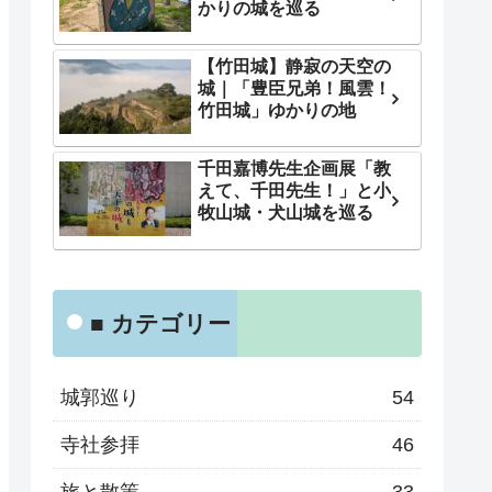
かりの城を巡る
【竹田城】静寂の天空の
城｜「豊臣兄弟！風雲！
竹田城」ゆかりの地
千田嘉博先生企画展「教
えて、千田先生！」と小
牧山城・犬山城を巡る
■ カテゴリー
城郭巡り
54
寺社参拝
46