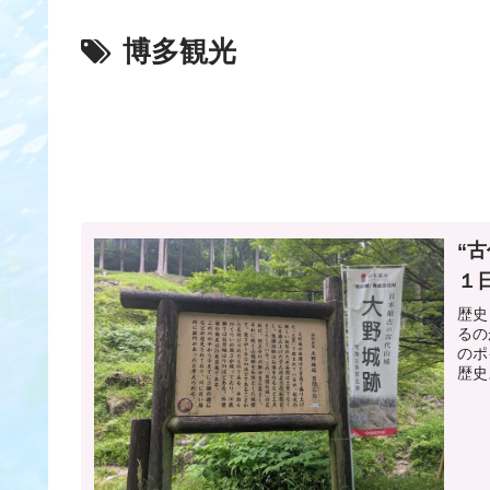
博多観光
“
１
歴史
るの
のポ
歴史