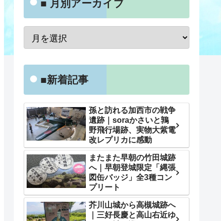
■ 月別アーカイブ
■新着記事
孫と訪れる加西市の戦争
遺跡｜soraかさいと鶉
野飛行場跡、実物大紫電
改レプリカに感動
またまた早朝の竹田城跡
へ｜早朝登城限定「縄張
図缶バッジ」全3種コン
プリート
芥川山城から高槻城跡へ
｜三好長慶と高山右近ゆ