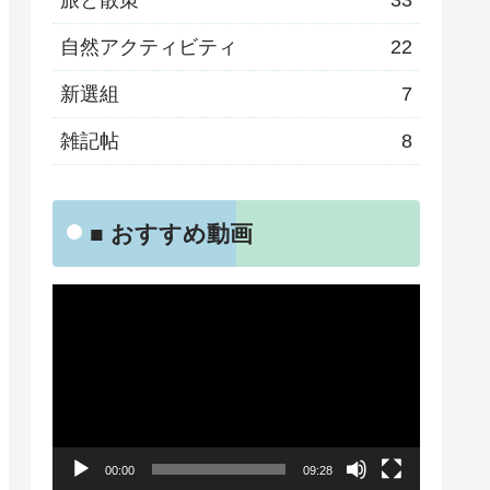
旅と散策
33
自然アクティビティ
22
新選組
7
雑記帖
8
■ おすすめ動画
動
画
プ
レ
ー
00:00
09:28
ヤ