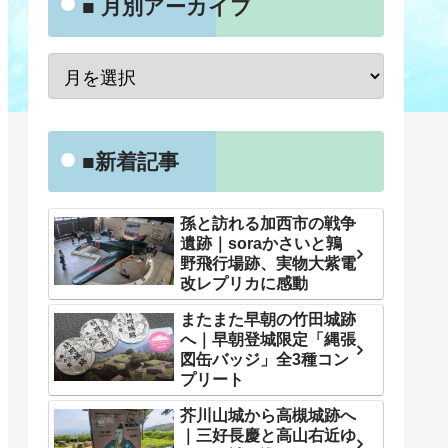
■ 月別アーカイブ
■新着記事
孫と訪れる加西市の戦争
遺跡｜soraかさいと鶉
野飛行場跡、実物大紫電
改レプリカに感動
またまた早朝の竹田城跡
へ｜早朝登城限定「縄張
図缶バッジ」全3種コン
プリート
芥川山城から高槻城跡へ
｜三好長慶と高山右近ゆ