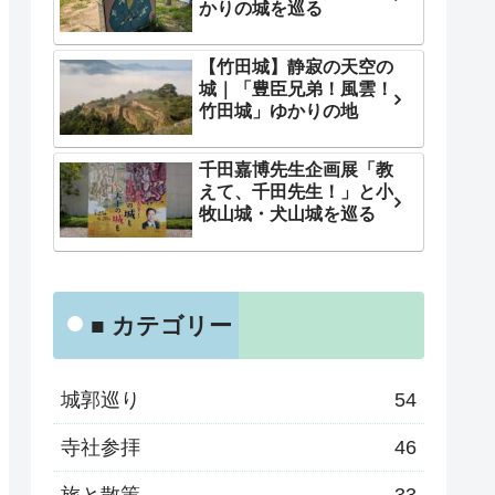
かりの城を巡る
【竹田城】静寂の天空の
城｜「豊臣兄弟！風雲！
竹田城」ゆかりの地
千田嘉博先生企画展「教
えて、千田先生！」と小
牧山城・犬山城を巡る
■ カテゴリー
城郭巡り
54
寺社参拝
46