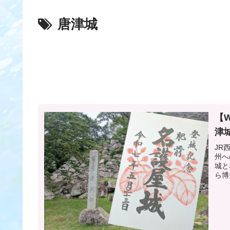
唐津城
【
津
JR
州へ
城と
ら博