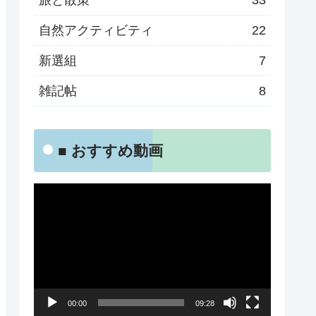
旅と散策
33
自然アクティビティ
22
新選組
7
雑記帖
8
■ おすすめ動画
動
画
プ
レ
ー
00:00
09:28
ヤ