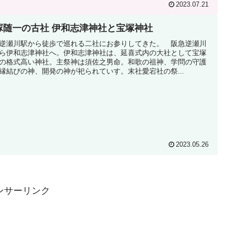
2023.07.21
塚随一の古社 伊和志津神社と宝塚神社
逆瀬川駅から徒歩で巡れる二社にお参りしてきた。 阪急逆瀬川
ら伊和志津神社へ。伊和志津神社は、延喜式内の大社として宝塚
の格式高い神社。主祭神は須佐之男命。和歌の祖神、学問の守護
縁結びの神、開発の神が祀られていす。末社愛宕社の祭...
2023.05.26
ンサーリンク