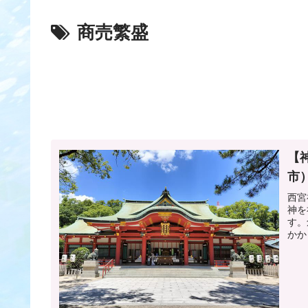
商売繁盛
【
市
西宮
神を
す。
かか