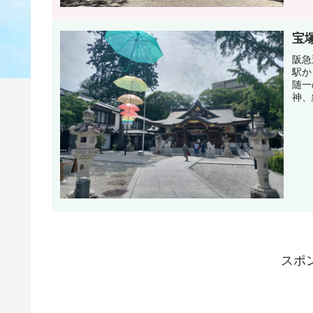
宝
阪急
駅か
随一
神、
スポ