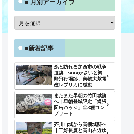
■ 月別アーカイブ
■新着記事
孫と訪れる加西市の戦争
遺跡｜soraかさいと鶉
野飛行場跡、実物大紫電
改レプリカに感動
またまた早朝の竹田城跡
へ｜早朝登城限定「縄張
図缶バッジ」全3種コン
プリート
芥川山城から高槻城跡へ
｜三好長慶と高山右近ゆ