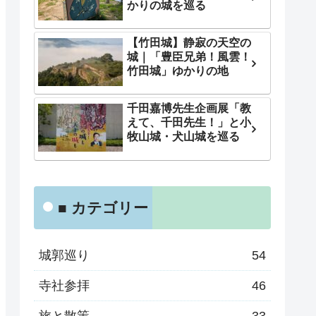
かりの城を巡る
【竹田城】静寂の天空の
城｜「豊臣兄弟！風雲！
竹田城」ゆかりの地
千田嘉博先生企画展「教
えて、千田先生！」と小
牧山城・犬山城を巡る
■ カテゴリー
城郭巡り
54
寺社参拝
46