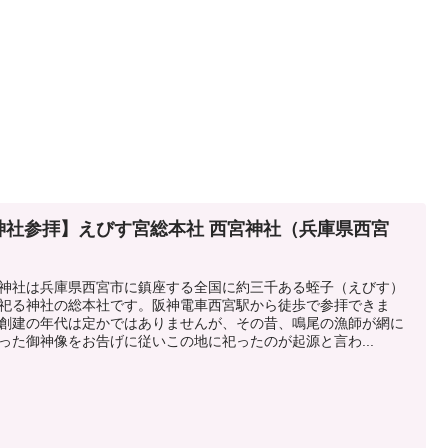
神社参拝】えびす宮総本社 西宮神社（兵庫県西宮
）
神社は兵庫県西宮市に鎮座する全国に約三千ある蛭子（えびす）
祀る神社の総本社です。阪神電車西宮駅から徒歩で参拝できま
創建の年代は定かではありませんが、その昔、鳴尾の漁師が網に
った御神像をお告げに従いこの地に祀ったのが起源と言わ...