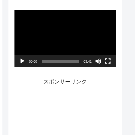
ー
動
画
プ
レ
ー
00:00
03:41
ヤ
ー
スポンサーリンク