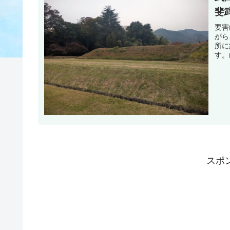
斐
要害
がら
所に
す。
スポ