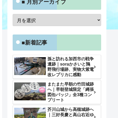
■ 月別アーカイブ
■新着記事
孫と訪れる加西市の戦争
遺跡｜soraかさいと鶉
野飛行場跡、実物大紫電
改レプリカに感動
またまた早朝の竹田城跡
へ｜早朝登城限定「縄張
図缶バッジ」全3種コン
プリート
芥川山城から高槻城跡へ
｜三好長慶と高山右近ゆ