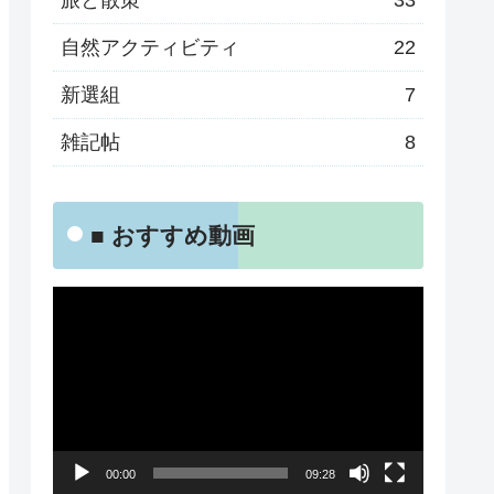
旅と散策
33
自然アクティビティ
22
新選組
7
雑記帖
8
■ おすすめ動画
動
画
プ
レ
ー
00:00
09:28
ヤ