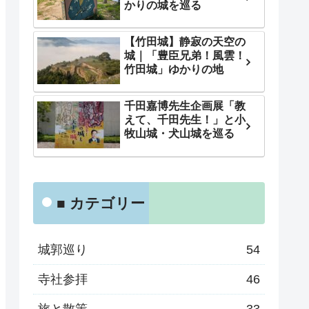
かりの城を巡る
【竹田城】静寂の天空の
城｜「豊臣兄弟！風雲！
竹田城」ゆかりの地
千田嘉博先生企画展「教
えて、千田先生！」と小
牧山城・犬山城を巡る
■ カテゴリー
城郭巡り
54
寺社参拝
46