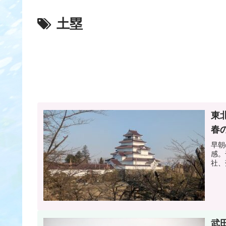
土塁
東
春
早朝
感。
社、
武