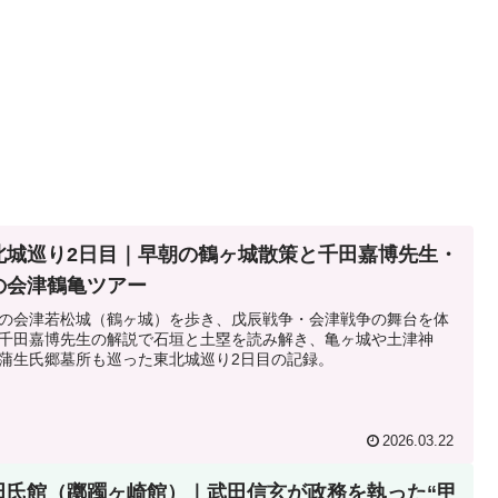
北城巡り2日目｜早朝の鶴ヶ城散策と千田嘉博先生・
の会津鶴亀ツアー
の会津若松城（鶴ヶ城）を歩き、戊辰戦争・会津戦争の舞台を体
千田嘉博先生の解説で石垣と土塁を読み解き、亀ヶ城や土津神
蒲生氏郷墓所も巡った東北城巡り2日目の記録。
2026.03.22
田氏館（躑躅ヶ崎館）｜武田信玄が政務を執った“甲