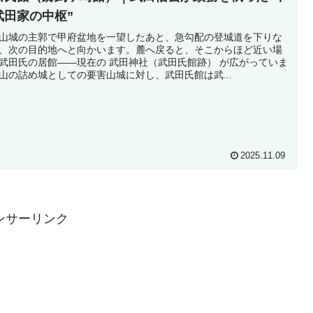
武田家の中枢”
山城の主郭で甲府盆地を一望したあと、急勾配の登城道を下りな
、次の目的地へと向かいます。麓へ戻ると、そこからほど近い場
武田氏の居館――現在の 武田神社（武田氏館跡） が広がっていま
山の詰め城としての要害山城に対し、武田氏館は武...
2025.11.09
ンサーリンク