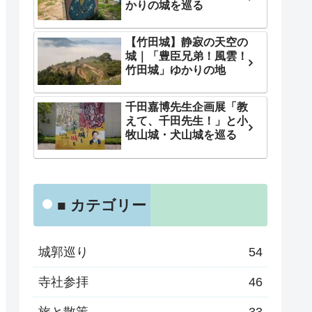
かりの城を巡る
【竹田城】静寂の天空の
城｜「豊臣兄弟！風雲！
竹田城」ゆかりの地
千田嘉博先生企画展「教
えて、千田先生！」と小
牧山城・犬山城を巡る
■ カテゴリー
城郭巡り
54
寺社参拝
46