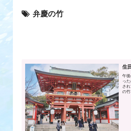
弁慶の竹
生
午後
った
され
の竹