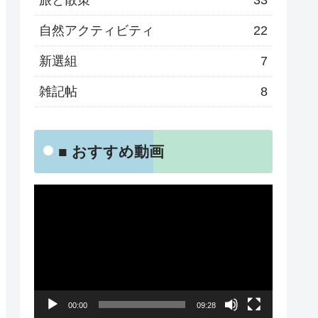
旅と散策
33
自然アクティビティ
22
新選組
7
雑記帖
8
■ おすすめ動画
動
画
プ
レ
ー
00:00
09:28
ヤ