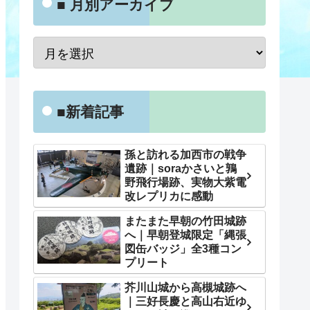
■ 月別アーカイブ
■新着記事
孫と訪れる加西市の戦争
遺跡｜soraかさいと鶉
野飛行場跡、実物大紫電
改レプリカに感動
またまた早朝の竹田城跡
へ｜早朝登城限定「縄張
図缶バッジ」全3種コン
プリート
芥川山城から高槻城跡へ
｜三好長慶と高山右近ゆ