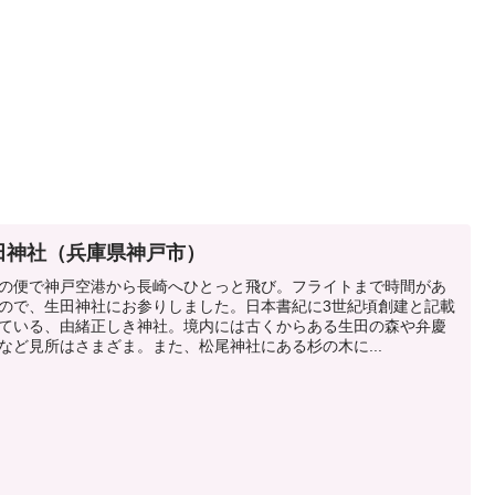
田神社（兵庫県神戸市）
の便で神戸空港から長崎へひとっと飛び。フライトまで時間があ
ので、生田神社にお参りしました。日本書紀に3世紀頃創建と記載
ている、由緒正しき神社。境内には古くからある生田の森や弁慶
など見所はさまざま。また、松尾神社にある杉の木に...