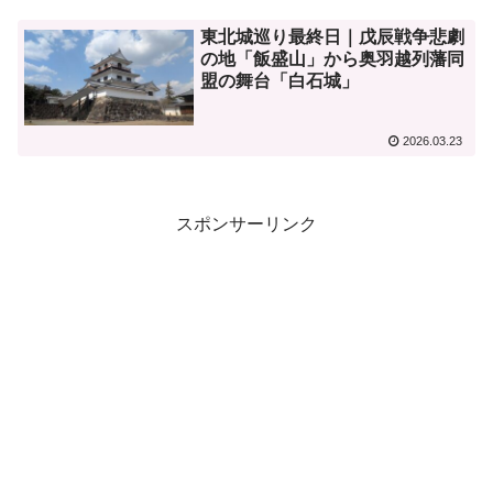
東北城巡り最終日｜戊辰戦争悲劇
の地「飯盛山」から奥羽越列藩同
盟の舞台「白石城」
2026.03.23
スポンサーリンク