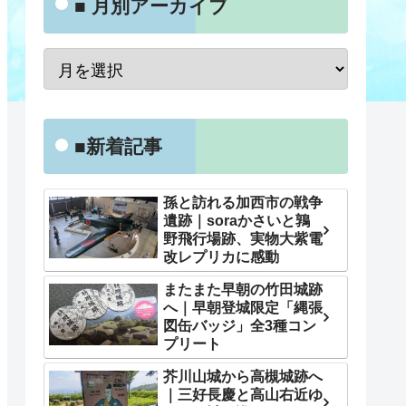
■ 月別アーカイブ
■新着記事
孫と訪れる加西市の戦争
遺跡｜soraかさいと鶉
野飛行場跡、実物大紫電
改レプリカに感動
またまた早朝の竹田城跡
へ｜早朝登城限定「縄張
図缶バッジ」全3種コン
プリート
芥川山城から高槻城跡へ
｜三好長慶と高山右近ゆ