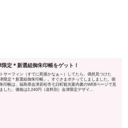
津限定＊新選組御朱印帳をゲット！
トサーフィン（すでに死後かなぁ～）してたら、偶然見つけた
津限定＊新選組御朱印帳」。すぐさまポチってしましました。個
朱印帳は、福島県会津若松市七日町観光案内書のWEBページで見
ました。価格は2,240円（送料別）会津限定デザイ...