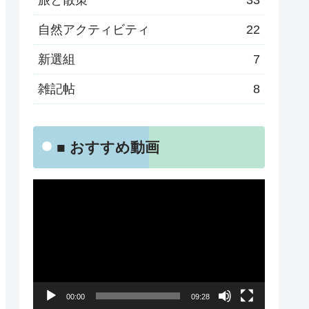
旅と散策
33
自然アクティビティ
22
新選組
7
雑記帖
8
■ おすすめ動画
動
画
プ
レ
ー
00:00
09:28
ヤ