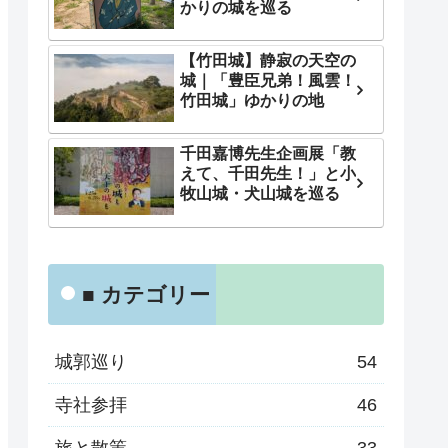
かりの城を巡る
【竹田城】静寂の天空の
城｜「豊臣兄弟！風雲！
竹田城」ゆかりの地
千田嘉博先生企画展「教
えて、千田先生！」と小
牧山城・犬山城を巡る
■ カテゴリー
城郭巡り
54
寺社参拝
46