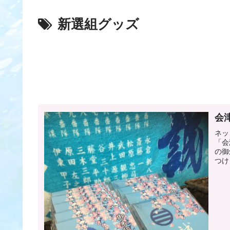
新選組グッズ
会
ネッ
「会
の御
つけ