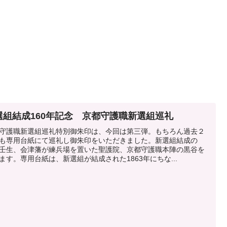
選組結成160年記念 京都守護職新選組巡礼
守護職新選組巡礼特別御朱印は、今回は第三弾。もちろん過去２
も専用台紙にて巡礼し御朱印をいただきました。新選組結成の
壬生、会津藩が練兵場を置いた聖護院、京都守護職本陣の黒谷を
ます。専用台紙は、新選組が結成された1863年にちな...