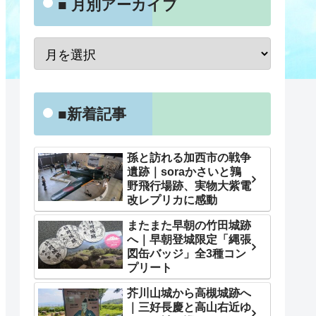
■ 月別アーカイブ
■新着記事
孫と訪れる加西市の戦争
遺跡｜soraかさいと鶉
野飛行場跡、実物大紫電
改レプリカに感動
またまた早朝の竹田城跡
へ｜早朝登城限定「縄張
図缶バッジ」全3種コン
プリート
芥川山城から高槻城跡へ
｜三好長慶と高山右近ゆ