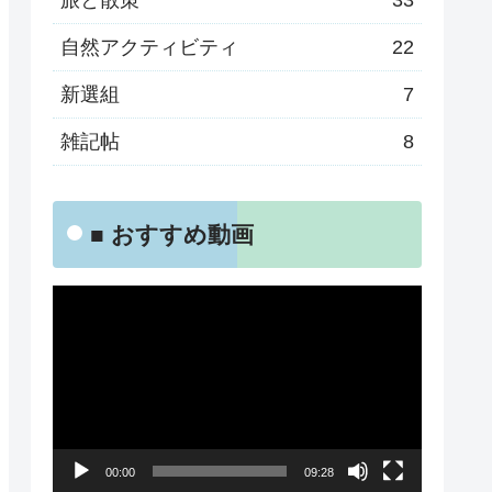
旅と散策
33
自然アクティビティ
22
新選組
7
雑記帖
8
■ おすすめ動画
動
画
プ
レ
ー
00:00
09:28
ヤ