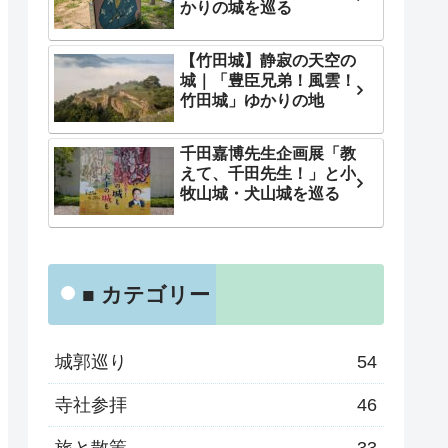
かりの城を巡る
【竹田城】静寂の天空の
城｜「豊臣兄弟！風雲！
竹田城」ゆかりの地
千田嘉博先生企画展「教
えて、千田先生！」と小
牧山城・犬山城を巡る
■ カテゴリー
城郭巡り
54
寺社参拝
46