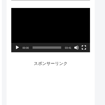
ー
動
画
プ
レ
ー
00:00
03:41
ヤ
ー
スポンサーリンク