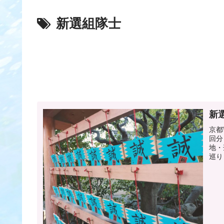
新選組隊士
新
京都
回分
地・
巡り