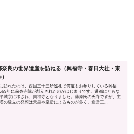
都奈良の世界遺産を訪ねる（興福寺・春日大社・東
寺）
に訪れたのは、西国三十三所巡礼で何度もお参りしている興福
669年に前身寺院が創立されたのがはじまりです。遷都にともな
平城京に移され、興福寺となりました。藤原氏の氏寺ですが、主
塔の建立の発願は天皇や皇后によるものが多く、造営工...