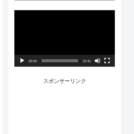
ー
動
画
プ
レ
ー
00:00
03:41
ヤ
ー
スポンサーリンク