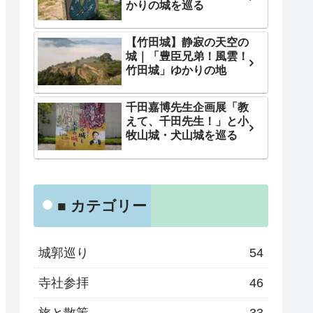
かりの城を巡る
【竹田城】静寂の天空の
城｜「豊臣兄弟！風雲！
竹田城」ゆかりの地
千田嘉博先生企画展「教
えて、千田先生！」と小
牧山城・犬山城を巡る
■ カテゴリー
城郭巡り
54
寺社参拝
46