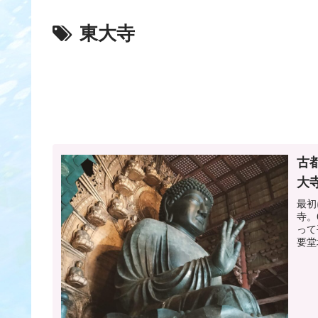
東大寺
古
大
最初
寺。
って
要堂