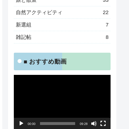
旅と散策
33
自然アクティビティ
22
新選組
7
雑記帖
8
■ おすすめ動画
動
画
プ
レ
ー
00:00
09:28
ヤ