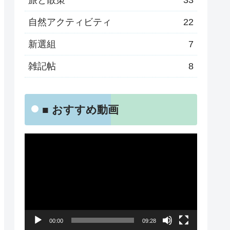
旅と散策
33
自然アクティビティ
22
新選組
7
雑記帖
8
■ おすすめ動画
動
画
プ
レ
ー
00:00
09:28
ヤ