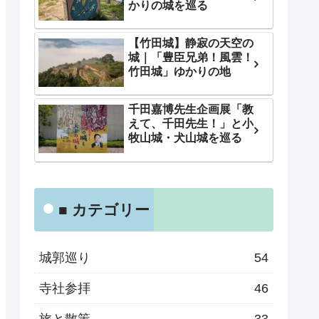
かりの城を巡る
【竹田城】静寂の天空の
城｜「豊臣兄弟！風雲！
竹田城」ゆかりの地
千田嘉博先生企画展「教
えて、千田先生！」と小
牧山城・犬山城を巡る
■ カテゴリー
城郭巡り
54
寺社参拝
46