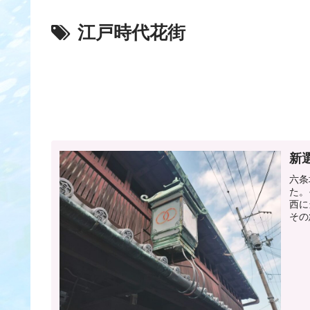
江戸時代花街
新
六条
た。
西に
その