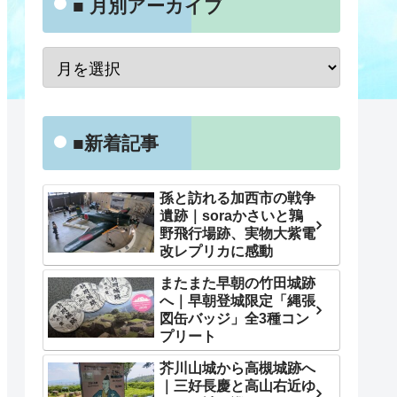
■ 月別アーカイブ
■新着記事
孫と訪れる加西市の戦争
遺跡｜soraかさいと鶉
野飛行場跡、実物大紫電
改レプリカに感動
またまた早朝の竹田城跡
へ｜早朝登城限定「縄張
図缶バッジ」全3種コン
プリート
芥川山城から高槻城跡へ
｜三好長慶と高山右近ゆ