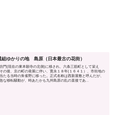
選組ゆかりの地 島原（日本最古の花街）
坊門(現在の東本願寺の北側)に移され、六条三筋町として栄え
その後、京の町の発展に伴い、寛永１８年(１６４１）、市街地の
当たる当時の朱雀野に移った。正式名称は西新屋敷と呼んだが、
急な移転騒動が、時あたかも九州島原の乱の直後であ...