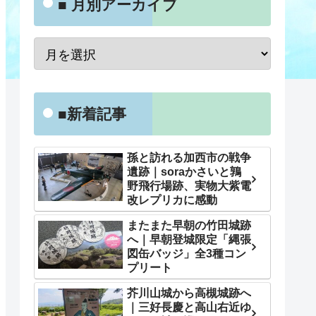
■ 月別アーカイブ
■新着記事
孫と訪れる加西市の戦争
遺跡｜soraかさいと鶉
野飛行場跡、実物大紫電
改レプリカに感動
またまた早朝の竹田城跡
へ｜早朝登城限定「縄張
図缶バッジ」全3種コン
プリート
芥川山城から高槻城跡へ
｜三好長慶と高山右近ゆ