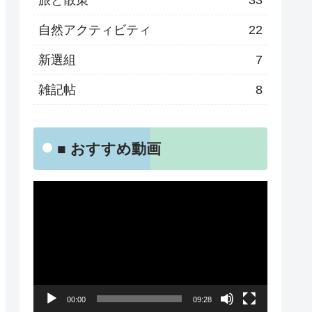
旅と散策
33
自然アクティビティ
22
新選組
7
雑記帖
8
■ おすすめ動画
動
画
プ
レ
ー
00:00
09:28
ヤ