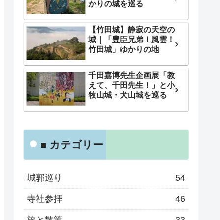
かりの城を巡る
【竹田城】静寂の天空の
城｜「豊臣兄弟！風雲！
竹田城」ゆかりの地
千田嘉博先生企画展「教
えて、千田先生！」と小
牧山城・犬山城を巡る
■ カテゴリー
城郭巡り
54
寺社参拝
46