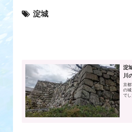
淀城
淀
川
京都
の城
でし