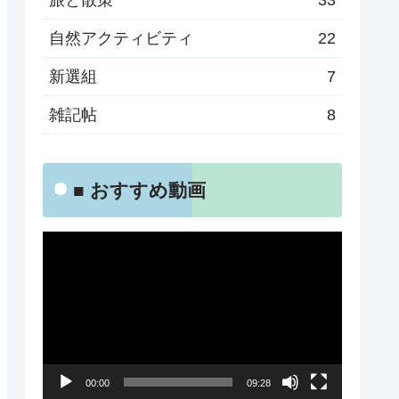
旅と散策
33
自然アクティビティ
22
新選組
7
雑記帖
8
■ おすすめ動画
動
画
プ
レ
ー
00:00
09:28
ヤ