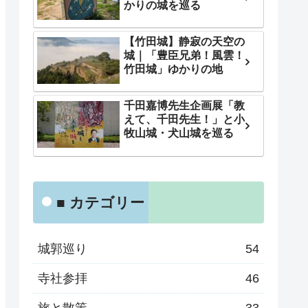
かりの城を巡る
【竹田城】静寂の天空の
城｜「豊臣兄弟！風雲！
竹田城」ゆかりの地
千田嘉博先生企画展「教
えて、千田先生！」と小
牧山城・犬山城を巡る
■ カテゴリー
城郭巡り
54
寺社参拝
46