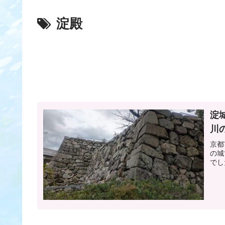
淀殿
淀
川
京都
の城
でし