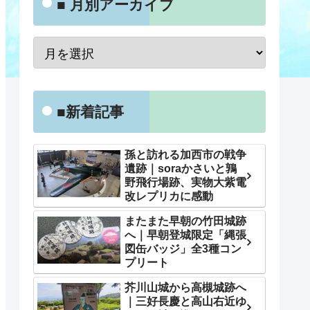
■ 月別アーカイブ
■新着記事
孫と訪れる加西市の戦争
遺跡｜soraかさいと鶉
野飛行場跡、実物大紫電
改レプリカに感動
またまた早朝の竹田城跡
へ｜早朝登城限定「縄張
図缶バッジ」全3種コン
プリート
芥川山城から高槻城跡へ
｜三好長慶と高山右近ゆ