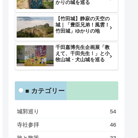
かりの城を巡る
【竹田城】静寂の天空の
城｜「豊臣兄弟！風雲！
竹田城」ゆかりの地
千田嘉博先生企画展「教
えて、千田先生！」と小
牧山城・犬山城を巡る
■ カテゴリー
城郭巡り
54
寺社参拝
46