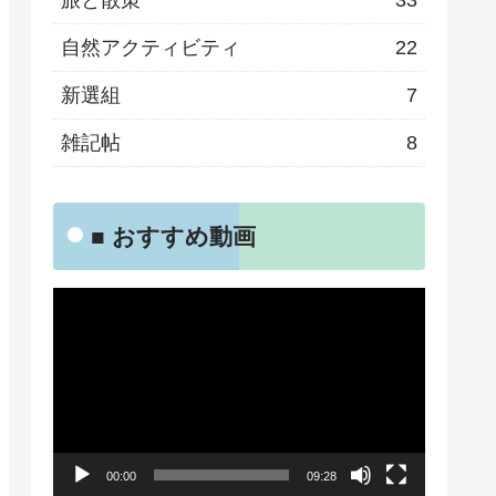
旅と散策
33
自然アクティビティ
22
新選組
7
雑記帖
8
■ おすすめ動画
動
画
プ
レ
ー
00:00
09:28
ヤ