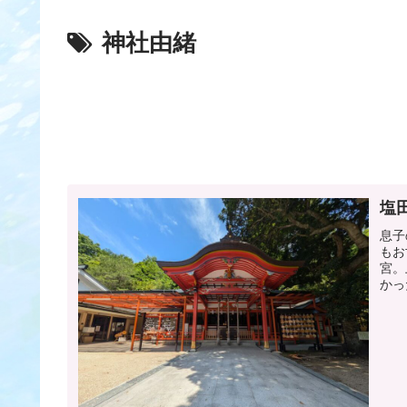
神社由緒
塩
息子
もお
宮。
かっ