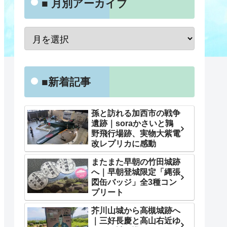
■ 月別アーカイブ
■新着記事
孫と訪れる加西市の戦争
遺跡｜soraかさいと鶉
野飛行場跡、実物大紫電
改レプリカに感動
またまた早朝の竹田城跡
へ｜早朝登城限定「縄張
図缶バッジ」全3種コン
プリート
芥川山城から高槻城跡へ
｜三好長慶と高山右近ゆ