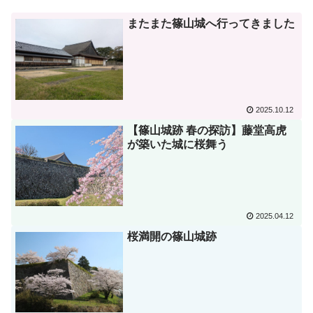
またまた篠山城へ行ってきました
2025.10.12
【篠山城跡 春の探訪】藤堂高虎
が築いた城に桜舞う
2025.04.12
桜満開の篠山城跡