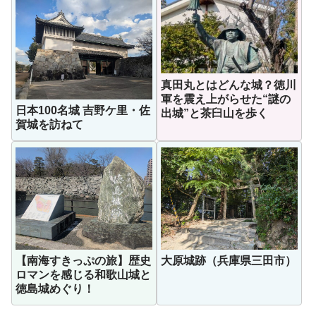
真田丸とはどんな城？徳川
軍を震え上がらせた“謎の
日本100名城 吉野ケ里・佐
出城”と茶臼山を歩く
賀城を訪ねて
【南海すきっぷの旅】歴史
大原城跡（兵庫県三田市）
ロマンを感じる和歌山城と
徳島城めぐり！