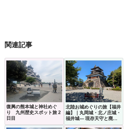
関連記事
復興の熊本城と神社めぐ
北陸お城めぐりの旅【福井
り 九州歴史スポット旅 2
編】｜丸岡城・北ノ庄城・
日目
福井城— 現存天守と廃城
の記憶を巡る旅