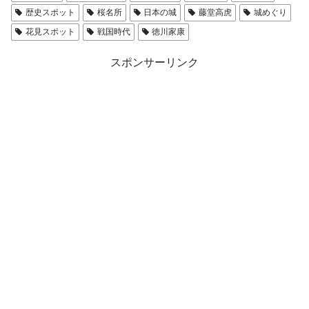
歴史スポット
桜名所
日本の城
藤堂高虎
城めぐり
花見スポット
戦国時代
徳川家康
スポンサーリンク