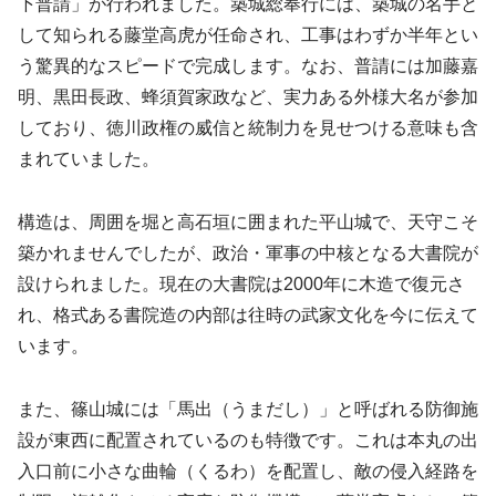
下普請」が行われました。築城総奉行には、築城の名手と
して知られる藤堂高虎が任命され、工事はわずか半年とい
う驚異的なスピードで完成します。なお、普請には加藤嘉
明、黒田長政、蜂須賀家政など、実力ある外様大名が参加
しており、徳川政権の威信と統制力を見せつける意味も含
まれていました。
構造は、周囲を堀と高石垣に囲まれた平山城で、天守こそ
築かれませんでしたが、政治・軍事の中核となる大書院が
設けられました。現在の大書院は2000年に木造で復元さ
れ、格式ある書院造の内部は往時の武家文化を今に伝えて
います。
また、篠山城には「馬出（うまだし）」と呼ばれる防御施
設が東西に配置されているのも特徴です。これは本丸の出
入口前に小さな曲輪（くるわ）を配置し、敵の侵入経路を