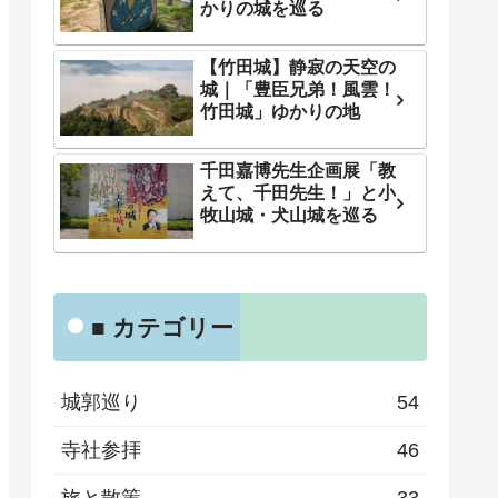
かりの城を巡る
【竹田城】静寂の天空の
城｜「豊臣兄弟！風雲！
竹田城」ゆかりの地
千田嘉博先生企画展「教
えて、千田先生！」と小
牧山城・犬山城を巡る
■ カテゴリー
城郭巡り
54
寺社参拝
46