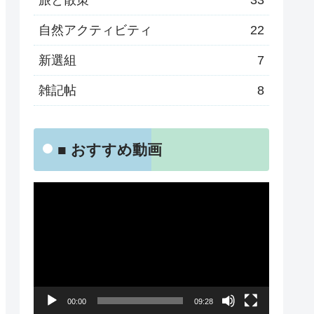
旅と散策
33
自然アクティビティ
22
新選組
7
雑記帖
8
■ おすすめ動画
動
画
プ
レ
ー
00:00
09:28
ヤ