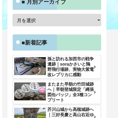
■ 月別アーカイブ
■新着記事
孫と訪れる加西市の戦争
遺跡｜soraかさいと鶉
野飛行場跡、実物大紫電
改レプリカに感動
またまた早朝の竹田城跡
へ｜早朝登城限定「縄張
図缶バッジ」全3種コン
プリート
芥川山城から高槻城跡へ
｜三好長慶と高山右近ゆ