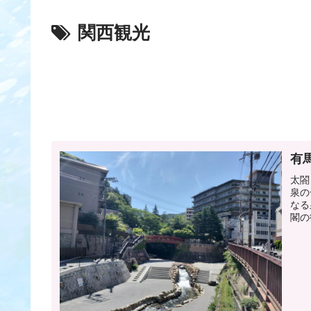
関西観光
有
太閤
泉の
なる
閣の