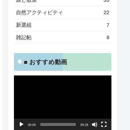
旅と散策
33
自然アクティビティ
22
新選組
7
雑記帖
8
■ おすすめ動画
動
画
プ
レ
ー
00:00
09:28
ヤ