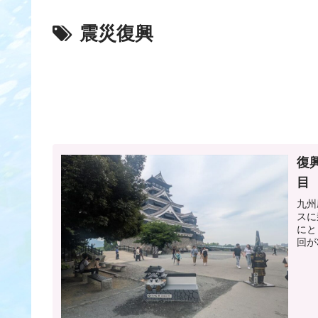
震災復興
復
目
九州
スに
にと
回が