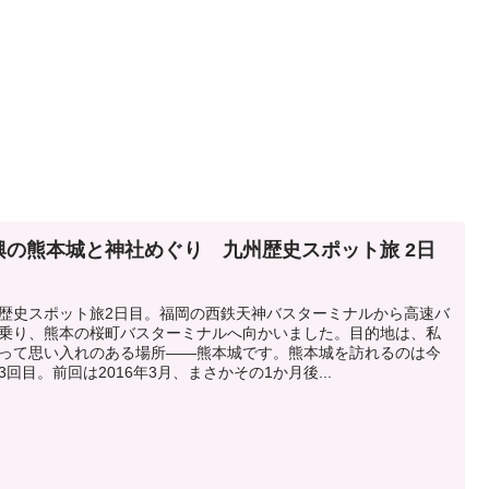
興の熊本城と神社めぐり 九州歴史スポット旅 2日
歴史スポット旅2日目。福岡の西鉄天神バスターミナルから高速バ
乗り、熊本の桜町バスターミナルへ向かいました。目的地は、私
って思い入れのある場所――熊本城です。熊本城を訪れるのは今
3回目。前回は2016年3月、まさかその1か月後...