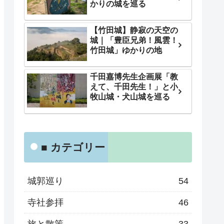
かりの城を巡る
【竹田城】静寂の天空の
城｜「豊臣兄弟！風雲！
竹田城」ゆかりの地
千田嘉博先生企画展「教
えて、千田先生！」と小
牧山城・犬山城を巡る
■ カテゴリー
城郭巡り
54
寺社参拝
46