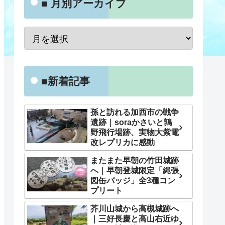
■ 月別アーカイブ
■新着記事
孫と訪れる加西市の戦争
遺跡｜soraかさいと鶉
野飛行場跡、実物大紫電
改レプリカに感動
またまた早朝の竹田城跡
へ｜早朝登城限定「縄張
図缶バッジ」全3種コン
プリート
芥川山城から高槻城跡へ
｜三好長慶と高山右近ゆ